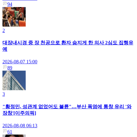
94
2
대장내시경 중 장 천공으로 환자 숨지게 한 의사 2심도 집행유
예
2026-08-07 15:00
89
3
"황정민, 성관계 없었어도 불륜"…부산 폭염에 통창 유리 '와
장창'[이주의픽]
2026-08-08 06:13
61