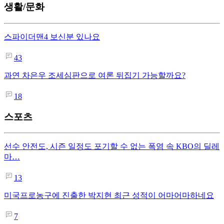
생활/문화
스파이더맨4 보신분 있나요
43
과연 차은우 조세심판으로 여론 뒤집기 가능할까요?
18
스포츠
선수 안전도, 시즌 일정도 포기할 수 없는 폭염 속 KBO의 딜레
마…
13
미국프로농구에 진출한 박지현 최근 성적이 어마어마하네요
7