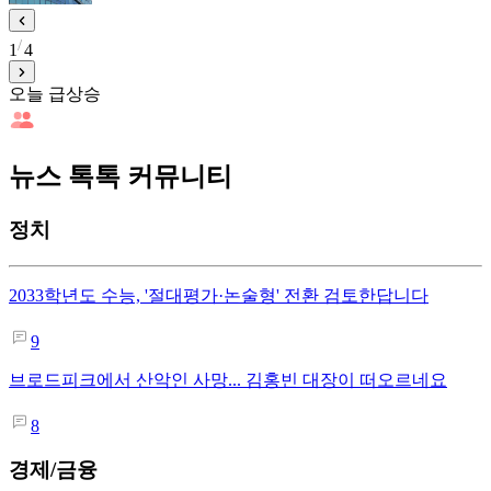
1
4
오늘 급상승
뉴스 톡톡 커뮤니티
정치
2033학년도 수능, '절대평가·논술형' 전환 검토한답니다
9
브로드피크에서 산악인 사망... 김홍빈 대장이 떠오르네요
8
경제/금융