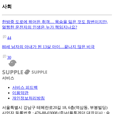
사회
한밤중 도로에 뛰어든 취객… 목숨을 잃은 것도 참변이지만,
멀쩡한 운전자의 인생은 누가 책임지나요?
44
80세 남자의 아내가 된 13살 아이…끝나지 않은 비극
30
서비스
서비스 피드백
이용약관
개인정보처리방침
서울특별시 강남구 테헤란로20길 18, 6층(역삼동, 부봉빌딩)
사업자 등록번호 : 476-88-03008
(주)서플투게더 대표이사 : 송