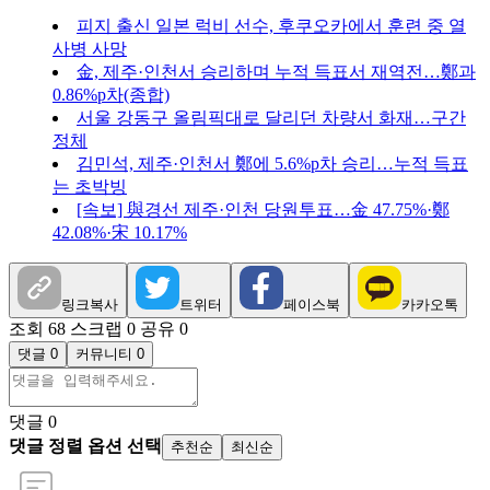
피지 출신 일본 럭비 선수, 후쿠오카에서 훈련 중 열
사병 사망
金, 제주·인천서 승리하며 누적 득표서 재역전…鄭과
0.86%p차(종합)
서울 강동구 올림픽대로 달리던 차량서 화재…구간
정체
김민석, 제주·인천서 鄭에 5.6%p차 승리…누적 득표
는 초박빙
[속보] 與경선 제주·인천 당원투표…金 47.75%·鄭
42.08%·宋 10.17%
링크복사
트위터
페이스북
카카오톡
조회 68
스크랩 0
공유 0
댓글 0
커뮤니티 0
댓글
0
댓글 정렬 옵션 선택
추천순
최신순