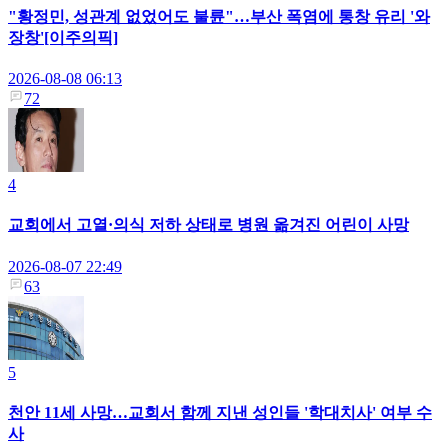
"황정민, 성관계 없었어도 불륜"…부산 폭염에 통창 유리 '와
장창'[이주의픽]
2026-08-08 06:13
72
4
교회에서 고열·의식 저하 상태로 병원 옮겨진 어린이 사망
2026-08-07 22:49
63
5
천안 11세 사망…교회서 함께 지낸 성인들 '학대치사' 여부 수
사