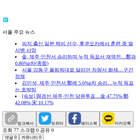
서플 주요 뉴스
피지 출신 일본 럭비 선수, 후쿠오카에서 훈련 중 열
사병 사망
金, 제주·인천서 승리하며 누적 득표서 재역전…鄭과
0.86%p차(종합)
서울 강동구 올림픽대로 달리던 차량서 화재…구간
정체
김민석, 제주·인천서 鄭에 5.6%p차 승리…누적 득표
는 초박빙
[속보] 與경선 제주·인천 당원투표…金 47.75%·鄭
42.08%·宋 10.17%
링크복사
트위터
페이스북
카카오톡
조회 77
스크랩 0
공유 0
댓글 0
커뮤니티 0