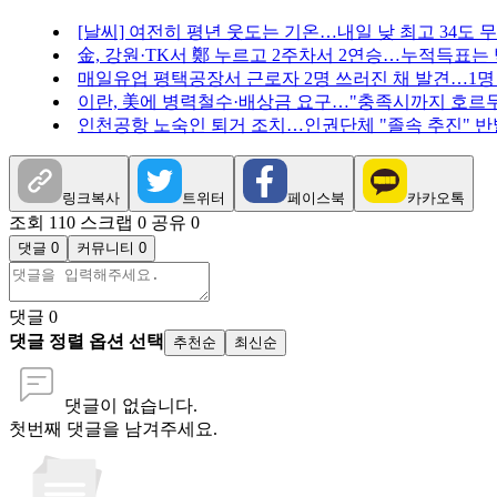
[날씨] 여전히 평년 웃도는 기온…내일 낮 최고 34도 
金, 강원·TK서 鄭 누르고 2주차서 2연승…누적득표는 
매일유업 평택공장서 근로자 2명 쓰러진 채 발견…1명
이란, 美에 병력철수·배상금 요구…"충족시까지 호르무
인천공항 노숙인 퇴거 조치…인권단체 "졸속 추진" 반
링크복사
트위터
페이스북
카카오톡
조회 110
스크랩 0
공유 0
댓글 0
커뮤니티 0
댓글
0
댓글 정렬 옵션 선택
추천순
최신순
댓글이 없습니다.
첫번째 댓글을 남겨주세요.