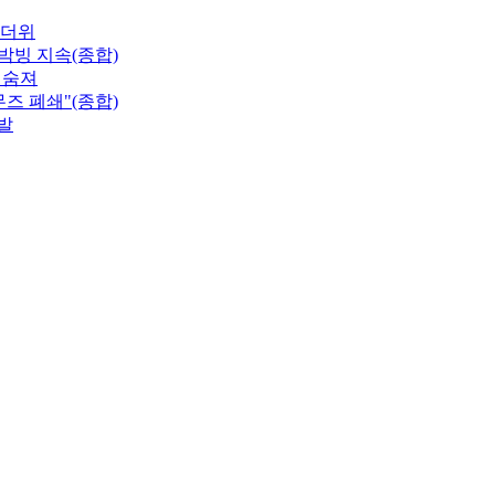
무더위
박빙 지속(종합)
 숨져
즈 폐쇄"(종합)
발