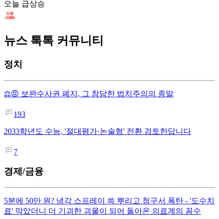
오늘 급상승
뉴스 톡톡 커뮤니티
정치
⚖️😡 보완수사권 폐지, 그 참담한 법치주의의 종말
193
2033학년도 수능, '절대평가·논술형' 전환 검토한답니다
7
경제/금융
5분에 50만 원? 냉각 스프레이 쓱 뿌리고 청구서 폭탄 - '도수치
료' 막았더니 더 기괴한 괴물이 되어 돌아온 의료계의 꼼수