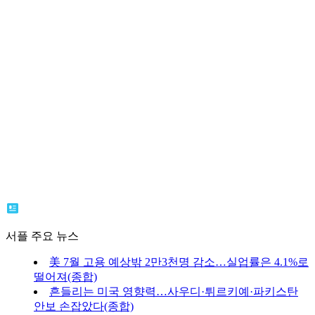
서플 주요 뉴스
美 7월 고용 예상밖 2만3천명 감소…실업률은 4.1%로
떨어져(종합)
흔들리는 미국 영향력…사우디·튀르키예·파키스탄
안보 손잡았다(종합)