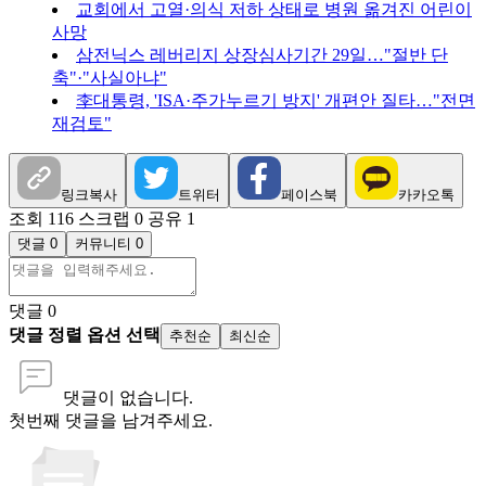
교회에서 고열·의식 저하 상태로 병원 옮겨진 어린이
사망
삼전닉스 레버리지 상장심사기간 29일…"절반 단
축"·"사실아냐"
李대통령, 'ISA·주가누르기 방지' 개편안 질타…"전면
재검토"
링크복사
트위터
페이스북
카카오톡
조회 116
스크랩 0
공유 1
댓글 0
커뮤니티 0
댓글
0
댓글 정렬 옵션 선택
추천순
최신순
댓글이 없습니다.
첫번째 댓글을 남겨주세요.