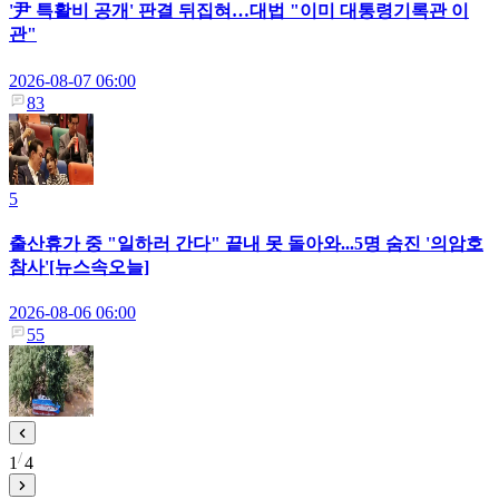
'尹 특활비 공개' 판결 뒤집혀…대법 "이미 대통령기록관 이
관"
2026-08-07 06:00
83
5
출산휴가 중 "일하러 간다" 끝내 못 돌아와...5명 숨진 '의암호
참사'[뉴스속오늘]
2026-08-06 06:00
55
1
4