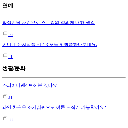
연예
황정민님 사건으로 스토킹의 정의에 대해 생각
16
언니네 산지직송 시즌3 오늘 첫방송하나보네요.
11
생활/문화
스파이더맨4 보신분 있나요
31
과연 차은우 조세심판으로 여론 뒤집기 가능할까요?
18