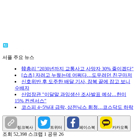
서플 주요 뉴스
韓총리 "2030년까지 교통사고 사망자 30% 줄이겠다"
[쇼츠] 자려고 누웠는데 어쩌다…도우려던 친구마저
신호위반 후 도주한 배달 기사, 잠복 끝에 잡고 보니
수배자
산업장관 "이달말 과잉생산 조사발표 예상…한미
15% 컨센서스"
코스피 4~5%대 급락, 삼전닉스 휘청…코스닥도 하락
링크복사
트위터
페이스북
카카오톡
조회 52,398
스크랩 1
공유 26