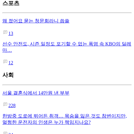
스포츠
왜 졌어요 묻는 청문회라니 씁쓸
13
선수 안전도, 시즌 일정도 포기할 수 없는 폭염 속 KBO의 딜레
마…
12
사회
서울 결혼식에서 14만원 낸 부부
228
한밤중 도로에 뛰어든 취객… 목숨을 잃은 것도 참변이지만,
멀쩡한 운전자의 인생은 누가 책임지나요?