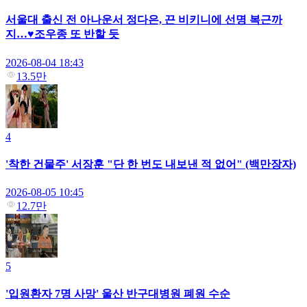
서울대 출신 전 아나운서 정다은, 끈 비키니에 선명 복근까
지…♥조우종 또 반할 듯
2026-08-04 18:43
13.5만
4
'착한 건물주' 서장훈 "단 한 번도 내보낸 적 없어" (백만장자)
2026-08-05 10:45
12.7만
5
'입원환자 7명 사망' 울산 반구대병원 폐원 수순