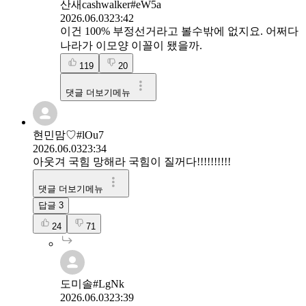
산새cashwalker#eW5a
2026.06.03
23:42
이건 100% 부정선거라고 볼수밖에 없지요. 어쩌다
나라가 이모양 이꼴이 됐을까.
119
20
댓글 더보기메뉴
현민맘♡#lOu7
2026.06.03
23:34
아웃겨 국힘 망해라 국힘이 질꺼다!!!!!!!!!!
댓글 더보기메뉴
답글
3
24
71
도미솔#LgNk
2026.06.03
23:39