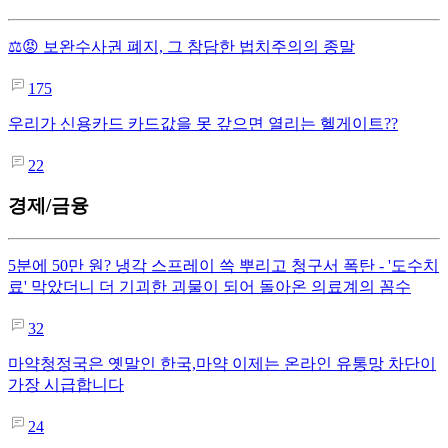
⚖️😡 보완수사권 폐지, 그 참담한 법치주의의 종말
175
우리가 신용카드 카드값을 못 갚으면 열리는 헬게이트??
22
경제/금융
5분에 50만 원? 냉각 스프레이 쓱 뿌리고 청구서 폭탄 - '도수치
료' 막았더니 더 기괴한 괴물이 되어 돌아온 의료계의 꼼수
32
마약청정국은 옛말인 한국,마약 이제는 온라인 유통망 차단이
가장 시급합니다
24