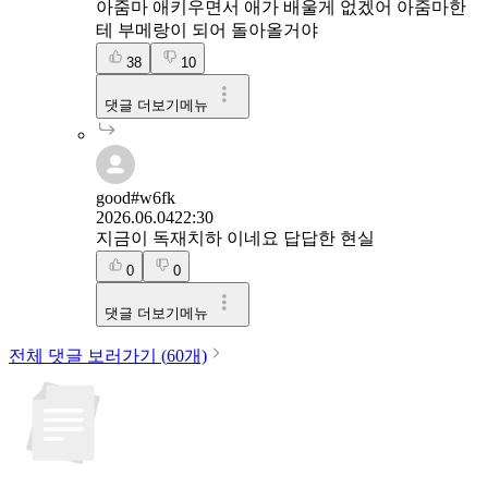
아줌마 애키우면서 애가 배울게 없겠어 아줌마한
테 부메랑이 되어 돌아올거야
38
10
댓글 더보기메뉴
good#w6fk
2026.06.04
22:30
지금이 독재치하 이네요 답답한 현실
0
0
댓글 더보기메뉴
전체 댓글 보러가기 (
60
개)