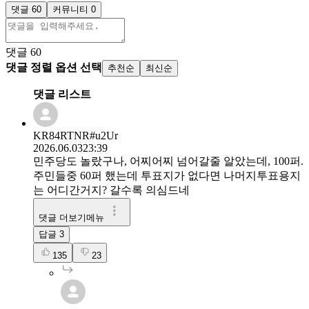
댓글 60
커뮤니티 0
댓글
60
댓글 정렬 옵션 선택
추천순
최신순
댓글 리스트
KR84RTNR#u2Ur
2026.06.03
23:39
민주당도 놀랐구나, 어찌어찌 넘어갈줄 알았는데, 100퍼.
주민들중 60퍼 했는데 투표지가 없다면 나머지투표용지
는 어디간거지? 갈수록 의심드네
댓글 더보기메뉴
답글
3
135
23