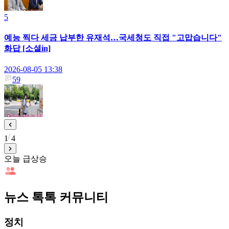
5
예능 찍다 세금 납부한 유재석…국세청도 직접 "고맙습니다"
화답 [소셜in]
2026-08-05 13:38
59
1
4
오늘 급상승
뉴스 톡톡 커뮤니티
정치