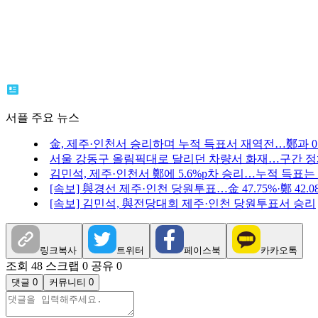
서플 주요 뉴스
金, 제주·인천서 승리하며 누적 득표서 재역전…鄭과 0.
서울 강동구 올림픽대로 달리던 차량서 화재…구간 
김민석, 제주·인천서 鄭에 5.6%p차 승리…누적 득표는
[속보] 與경선 제주·인천 당원투표…金 47.75%·鄭 42.08%
[속보] 김민석, 與전당대회 제주·인천 당원투표서 승리
링크복사
트위터
페이스북
카카오톡
조회 48
스크랩 0
공유 0
댓글 0
커뮤니티 0