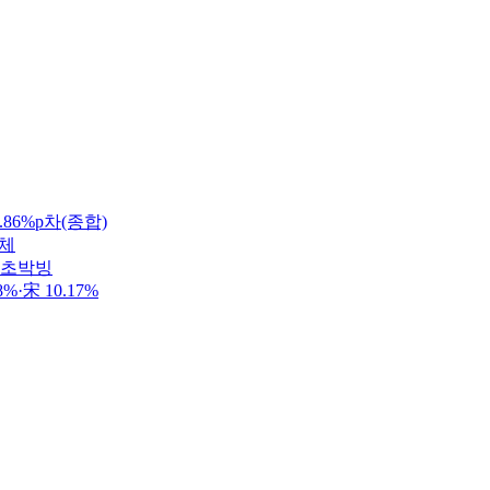
86%p차(종합)
정체
 초박빙
·宋 10.17%