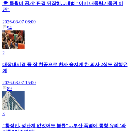
'尹 특활비 공개' 판결 뒤집혀…대법 "이미 대통령기록관 이
관"
2026-08-07 06:00
94
2
대장내시경 중 장 천공으로 환자 숨지게 한 의사 2심도 집행유
예
2026-08-07 15:00
89
3
"황정민, 성관계 없었어도 불륜"…부산 폭염에 통창 유리 '와