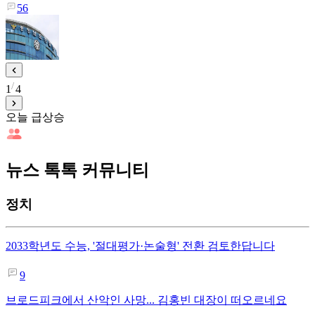
56
1
4
오늘 급상승
뉴스 톡톡 커뮤니티
정치
2033학년도 수능, '절대평가·논술형' 전환 검토한답니다
9
브로드피크에서 산악인 사망... 김홍빈 대장이 떠오르네요