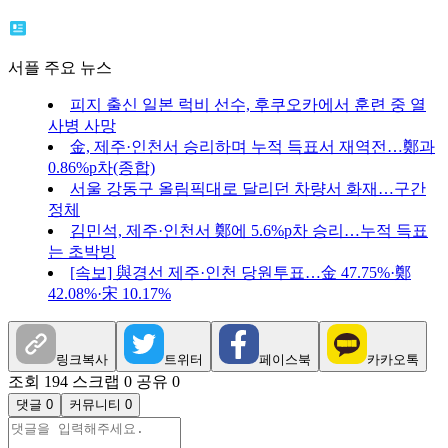
서플 주요 뉴스
피지 출신 일본 럭비 선수, 후쿠오카에서 훈련 중 열
사병 사망
金, 제주·인천서 승리하며 누적 득표서 재역전…鄭과
0.86%p차(종합)
서울 강동구 올림픽대로 달리던 차량서 화재…구간
정체
김민석, 제주·인천서 鄭에 5.6%p차 승리…누적 득표
는 초박빙
[속보] 與경선 제주·인천 당원투표…金 47.75%·鄭
42.08%·宋 10.17%
링크복사
트위터
페이스북
카카오톡
조회 194
스크랩 0
공유 0
댓글 0
커뮤니티 0