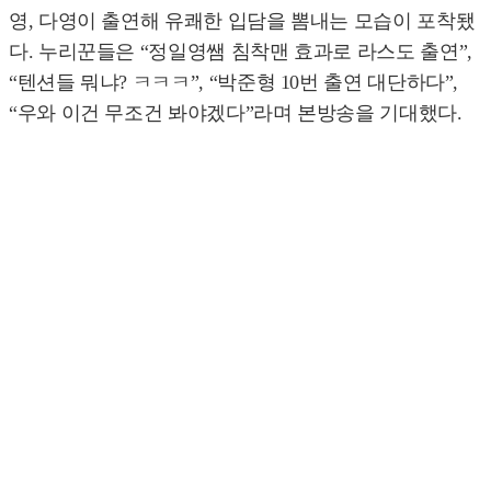
영, 다영이 출연해 유쾌한 입담을 뽐내는 모습이 포착됐
다. 누리꾼들은 “정일영쌤 침착맨 효과로 라스도 출연”,
“텐션들 뭐냐? ㅋㅋㅋ”, “박준형 10번 출연 대단하다”,
“우와 이건 무조건 봐야겠다”라며 본방송을 기대했다.