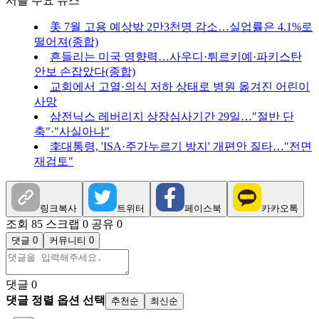
서플 주요 뉴스
美 7월 고용 예상밖 2만3천명 감소…실업률은 4.1%로
떨어져(종합)
흔들리는 미국 영향력…사우디·튀르키예·파키스탄
안보 손잡았다(종합)
교회에서 고열·의식 저하 상태로 병원 옮겨진 어린이
사망
삼전닉스 레버리지 상장심사기간 29일…"절반 단
축"·"사실아냐"
李대통령, 'ISA·주가누르기 방지' 개편안 질타…"전면
재검토"
링크복사
트위터
페이스북
카카오톡
조회 85
스크랩 0
공유 0
댓글 0
커뮤니티 0
댓글
0
댓글 정렬 옵션 선택
추천순
최신순