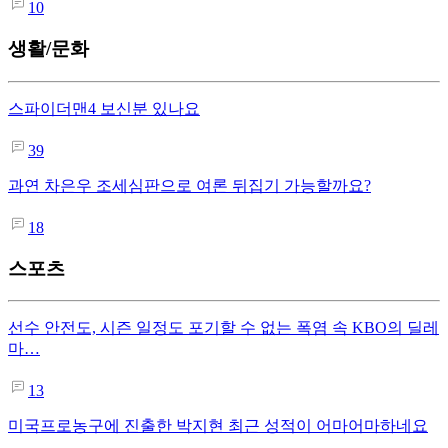
10
생활/문화
스파이더맨4 보신분 있나요
39
과연 차은우 조세심판으로 여론 뒤집기 가능할까요?
18
스포츠
선수 안전도, 시즌 일정도 포기할 수 없는 폭염 속 KBO의 딜레
마…
13
미국프로농구에 진출한 박지현 최근 성적이 어마어마하네요