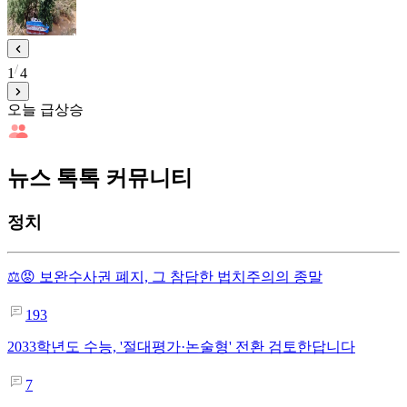
1
4
오늘 급상승
뉴스 톡톡 커뮤니티
정치
⚖️😡 보완수사권 폐지, 그 참담한 법치주의의 종말
193
2033학년도 수능, '절대평가·논술형' 전환 검토한답니다
7