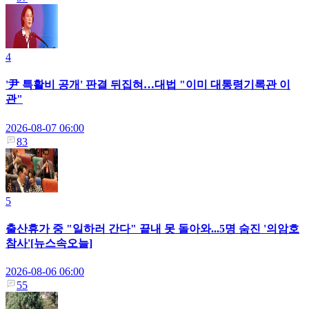
4
'尹 특활비 공개' 판결 뒤집혀…대법 "이미 대통령기록관 이
관"
2026-08-07 06:00
83
5
출산휴가 중 "일하러 간다" 끝내 못 돌아와...5명 숨진 '의암호
참사'[뉴스속오늘]
2026-08-06 06:00
55