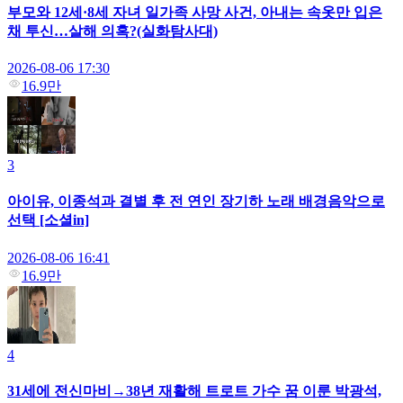
부모와 12세·8세 자녀 일가족 사망 사건, 아내는 속옷만 입은
채 투신…살해 의혹?(실화탐사대)
2026-08-06 17:30
16.9만
3
아이유, 이종석과 결별 후 전 연인 장기하 노래 배경음악으로
선택 [소셜in]
2026-08-06 16:41
16.9만
4
31세에 전신마비→38년 재활해 트로트 가수 꿈 이룬 박광석,