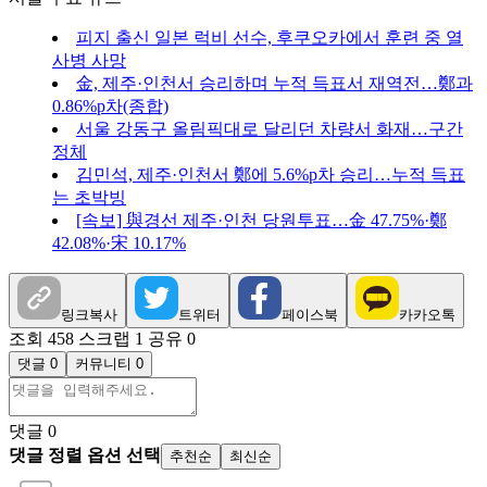
피지 출신 일본 럭비 선수, 후쿠오카에서 훈련 중 열
사병 사망
金, 제주·인천서 승리하며 누적 득표서 재역전…鄭과
0.86%p차(종합)
서울 강동구 올림픽대로 달리던 차량서 화재…구간
정체
김민석, 제주·인천서 鄭에 5.6%p차 승리…누적 득표
는 초박빙
[속보] 與경선 제주·인천 당원투표…金 47.75%·鄭
42.08%·宋 10.17%
링크복사
트위터
페이스북
카카오톡
조회 458
스크랩 1
공유 0
댓글 0
커뮤니티 0
댓글
0
댓글 정렬 옵션 선택
추천순
최신순