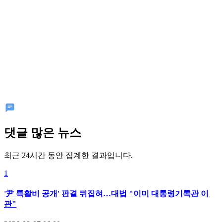
댓글 많은 뉴스
최근 24시간 동안 집계한 결과입니다.
1
'尹 특활비 공개' 판결 뒤집혀…대법 "이미 대통령기록관 이
관"