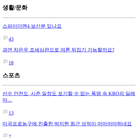
생활/문화
스파이더맨4 보신분 있나요
43
과연 차은우 조세심판으로 여론 뒤집기 가능할까요?
18
스포츠
선수 안전도, 시즌 일정도 포기할 수 없는 폭염 속 KBO의 딜레
마…
13
미국프로농구에 진출한 박지현 최근 성적이 어마어마하네요
7