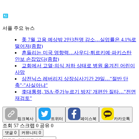
서플 주요 뉴스
美 7월 고용 예상밖 2만3천명 감소…실업률은 4.1%로
떨어져(종합)
흔들리는 미국 영향력…사우디·튀르키예·파키스탄
안보 손잡았다(종합)
교회에서 고열·의식 저하 상태로 병원 옮겨진 어린이
사망
삼전닉스 레버리지 상장심사기간 29일…"절반 단
축"·"사실아냐"
李대통령, 'ISA·주가누르기 방지' 개편안 질타…"전면
재검토"
링크복사
트위터
페이스북
카카오톡
조회 57
스크랩 0
공유 0
댓글 0
커뮤니티 0