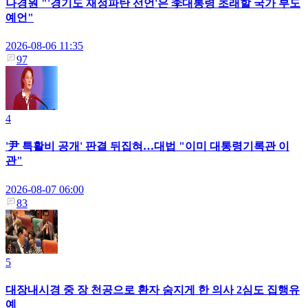
나경원 "'경기도 재정파탄 선언'은 李대통령 초래할 국가 부도
예언"
2026-08-06 11:35
97
4
'尹 특활비 공개' 판결 뒤집혀…대법 "이미 대통령기록관 이
관"
2026-08-07 06:00
83
5
대장내시경 중 장 천공으로 환자 숨지게 한 의사 2심도 집행유
예