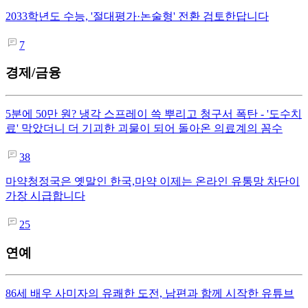
2033학년도 수능, '절대평가·논술형' 전환 검토한답니다
7
경제/금융
5분에 50만 원? 냉각 스프레이 쓱 뿌리고 청구서 폭탄 - '도수치
료' 막았더니 더 기괴한 괴물이 되어 돌아온 의료계의 꼼수
38
마약청정국은 옛말인 한국,마약 이제는 온라인 유통망 차단이
가장 시급합니다
25
연예
86세 배우 사미자의 유쾌한 도전, 남편과 함께 시작한 유튜브