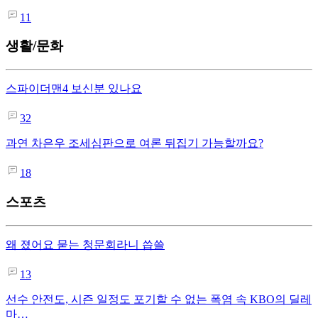
11
생활/문화
스파이더맨4 보신분 있나요
32
과연 차은우 조세심판으로 여론 뒤집기 가능할까요?
18
스포츠
왜 졌어요 묻는 청문회라니 씁쓸
13
선수 안전도, 시즌 일정도 포기할 수 없는 폭염 속 KBO의 딜레
마…