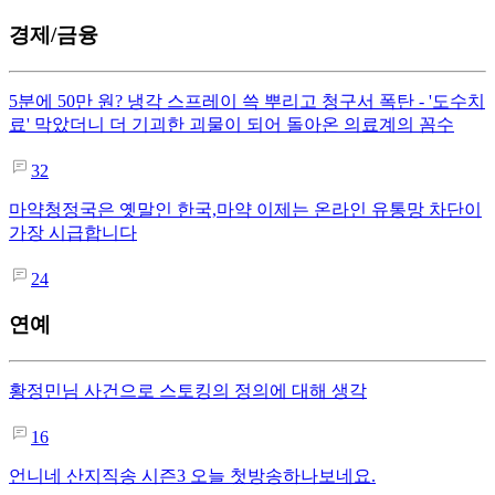
경제/금융
5분에 50만 원? 냉각 스프레이 쓱 뿌리고 청구서 폭탄 - '도수치
료' 막았더니 더 기괴한 괴물이 되어 돌아온 의료계의 꼼수
32
마약청정국은 옛말인 한국,마약 이제는 온라인 유통망 차단이
가장 시급합니다
24
연예
황정민님 사건으로 스토킹의 정의에 대해 생각
16
언니네 산지직송 시즌3 오늘 첫방송하나보네요.