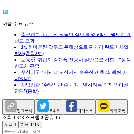
서플 주요 뉴스
축구협회, 15년 전 외국인 심판에 성 접대…월드컵 예
선도 포함
北, 한미훈련 앞두고 동해상으로 단거리 탄도미사일
발사(종합2보)
노동硏, 취업자 증가폭 전망치 절반으로 하향…"성장
반도체 편중"
주한미군 "지난달 오산기지 누출신고 물질, 백린 아
니었다"
산업장관 "주52시간 손봐야…일하려는 의지 막아선
안돼"(종합)
링크복사
트위터
페이스북
카카오톡
조회 1,943
스크랩 0
공유 15
댓글 4
커뮤니티 0