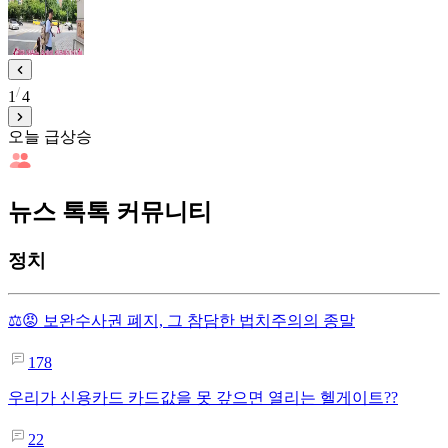
1
4
오늘 급상승
뉴스 톡톡 커뮤니티
정치
⚖️😡 보완수사권 폐지, 그 참담한 법치주의의 종말
178
우리가 신용카드 카드값을 못 갚으면 열리는 헬게이트??
22