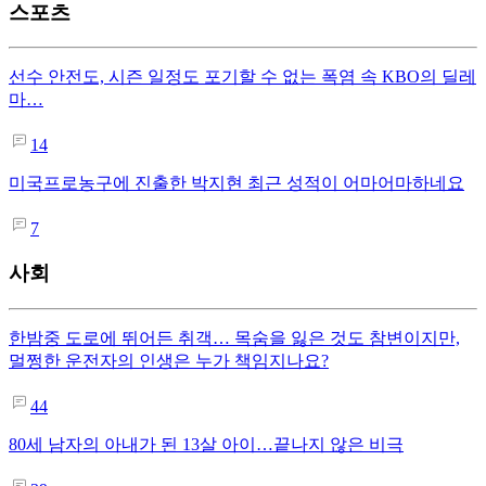
스포츠
선수 안전도, 시즌 일정도 포기할 수 없는 폭염 속 KBO의 딜레
마…
14
미국프로농구에 진출한 박지현 최근 성적이 어마어마하네요
7
사회
한밤중 도로에 뛰어든 취객… 목숨을 잃은 것도 참변이지만,
멀쩡한 운전자의 인생은 누가 책임지나요?
44
80세 남자의 아내가 된 13살 아이…끝나지 않은 비극