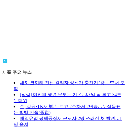
서플 주요 뉴스
새끼 코끼리 전선 걸리자 성체가 충전기 '쾅'…中서 포
착
[날씨] 여전히 평년 웃도는 기온…내일 낮 최고 34도
무더위
金, 강원·TK서 鄭 누르고 2주차서 2연승…누적득표
는 박빙 지속(종합)
매일유업 평택공장서 근로자 2명 쓰러진 채 발견…1
명 숨져