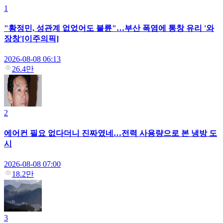
1
"황정민, 성관계 없었어도 불륜"…부산 폭염에 통창 유리 '와
장창'[이주의픽]
2026-08-08 06:13
26.4만
2
에어컨 필요 없다더니 진짜였네…전력 사용량으로 본 냉방 도
시
2026-08-08 07:00
18.2만
3