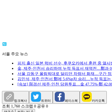
서플 주요 뉴스
피지 출신 일본 럭비 선수, 후쿠오카에서 훈련 중 열사
金, 제주·인천서 승리하며 누적 득표서 재역전…鄭과 0.
서울 강동구 올림픽대로 달리던 차량서 화재…구간 
김민석, 제주·인천서 鄭에 5.6%p차 승리…누적 득표는
[속보] 與경선 제주·인천 당원투표…金 47.75%·鄭 42.08%
링크복사
트위터
페이스북
카카오톡
조회 1,760
스크랩 0
공유 0
댓글 0
커뮤니티 0