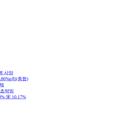
병 사망
86%p차(종합)
정체
 초박빙
·宋 10.17%