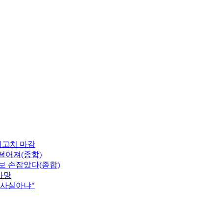
최고치 마감
 떨어져(종합)
보 손잡았다(종합)
사망
"사실아냐"