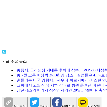
서플 주요 뉴스
美증시, 금리인상 기대론 후퇴에 상승…S&P500 사상
美 7월 고용 예상밖 2만3천명 감소…실업률은 4.1%로
흔들리는 미국 영향력…사우디·튀르키예·파키스탄 안
교회에서 고열·의식 저하 상태로 병원 옮겨진 어린이 
삼전닉스 레버리지 상장심사기간 29일…"절반 단축"·
링크복사
트위터
페이스북
카카오톡