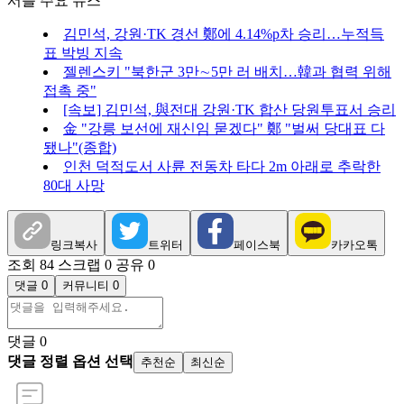
서플 주요 뉴스
김민석, 강원·TK 경선 鄭에 4.14%p차 승리…누적득
표 박빙 지속
젤렌스키 "북한군 3만∼5만 러 배치…韓과 협력 위해
접촉 중"
[속보] 김민석, 與전대 강원·TK 합산 당원투표서 승리
金 "강릉 보선에 재신임 묻겠다" 鄭 "벌써 당대표 다
됐나"(종합)
인천 덕적도서 사륜 전동차 타다 2m 아래로 추락한
80대 사망
링크복사
트위터
페이스북
카카오톡
조회 84
스크랩 0
공유 0
댓글 0
커뮤니티 0
댓글
0
댓글 정렬 옵션 선택
추천순
최신순