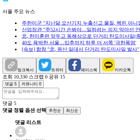
서플 주요 뉴스
주한미군 "지난달 오산기지 누출신고 물질, 백린 아니
산업장관 "주52시간 손봐야…일하려는 의지 막아선 안
北, 한미훈련 앞두고 동해상으로 단거리 탄도미사일(종
40도 육박한 서울…입추까지 하루 더 서쪽 '극한폭염'
[속보] 합참 "北, 원산 일대서 단거리 탄도미사일 발사"
링크복사
트위터
페이스북
카카오톡
조회 10,330
스크랩 0
공유 15
댓글 5
커뮤니티 0
댓글
5
댓글 정렬 옵션 선택
추천순
최신순
댓글 리스트