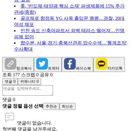
美, '반도체·태양광 핵심 소재' 파생제품에 15% 추가
관세(종합)
골프채로 합정동 YG 사옥 출입문 쾅쾅…경찰, 20대
여성 체포
인천 송도 신축아파트서 외벽 테라스 떨어져…인명
피해 없어
합수본, 서울·경기·충북선관위 압수수색…'통계조작'
수사확대
링크복사
트위터
페이스북
카카오톡
조회 177
스크랩 0
공유 0
댓글 0
커뮤니티 0
댓글
0
댓글 정렬 옵션 선택
추천순
최신순
댓글이 없습니다.
첫번째 댓글을 남겨주세요.