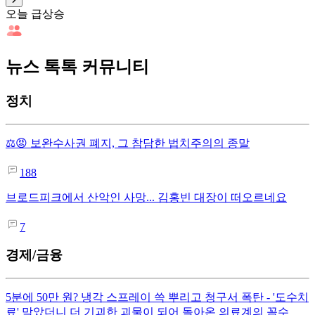
오늘 급상승
뉴스 톡톡 커뮤니티
정치
⚖️😡 보완수사권 폐지, 그 참담한 법치주의의 종말
188
브로드피크에서 산악인 사망... 김홍빈 대장이 떠오르네요
7
경제/금융
5분에 50만 원? 냉각 스프레이 쓱 뿌리고 청구서 폭탄 - '도수치
료' 막았더니 더 기괴한 괴물이 되어 돌아온 의료계의 꼼수