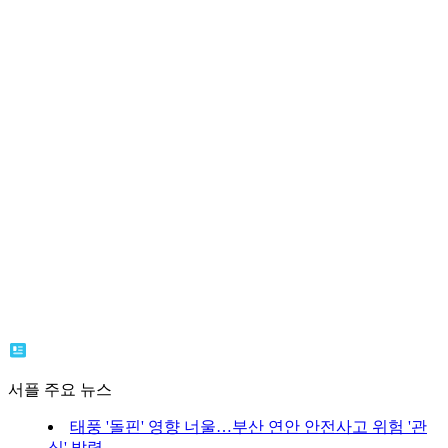
서플 주요 뉴스
태풍 '돌핀' 영향 너울…부산 연안 안전사고 위험 '관
심' 발령