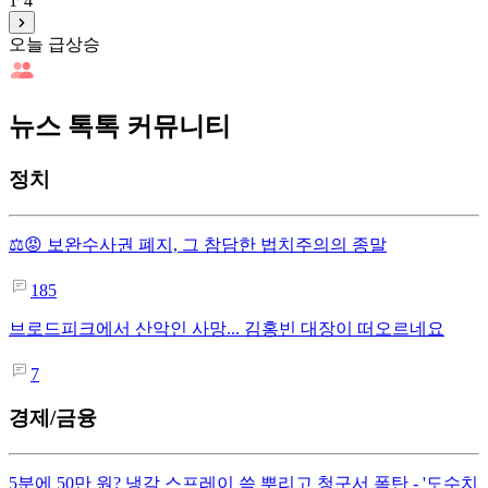
1
4
오늘 급상승
뉴스 톡톡 커뮤니티
정치
⚖️😡 보완수사권 폐지, 그 참담한 법치주의의 종말
185
브로드피크에서 산악인 사망... 김홍빈 대장이 떠오르네요
7
경제/금융
5분에 50만 원? 냉각 스프레이 쓱 뿌리고 청구서 폭탄 - '도수치