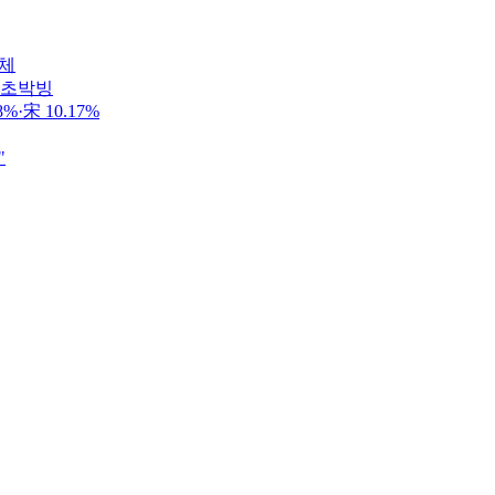
정체
 초박빙
·宋 10.17%
"