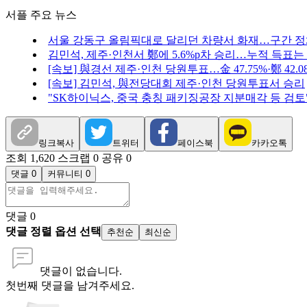
서플 주요 뉴스
서울 강동구 올림픽대로 달리던 차량서 화재…구간 
김민석, 제주·인천서 鄭에 5.6%p차 승리…누적 득표는
[속보] 與경선 제주·인천 당원투표…金 47.75%·鄭 42.08%
[속보] 김민석, 與전당대회 제주·인천 당원투표서 승리
"SK하이닉스, 중국 충칭 패키징공장 지분매각 등 검토
링크복사
트위터
페이스북
카카오톡
조회 1,620
스크랩 0
공유 0
댓글 0
커뮤니티 0
댓글
0
댓글 정렬 옵션 선택
추천순
최신순
댓글이 없습니다.
첫번째 댓글을 남겨주세요.