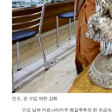
인도, 은 수입 제한 강화
인도 남부 카르나타카주 벵갈루루의 한 귀금속 가