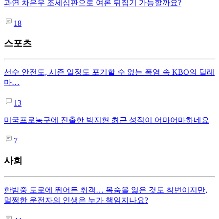
과연 차은우 조세심판으로 여론 뒤집기 가능할까요?
18
스포츠
선수 안전도, 시즌 일정도 포기할 수 없는 폭염 속 KBO의 딜레
마…
13
미국프로농구에 진출한 박지현 최근 성적이 어마어마하네요
7
사회
한밤중 도로에 뛰어든 취객… 목숨을 잃은 것도 참변이지만,
멀쩡한 운전자의 인생은 누가 책임지나요?