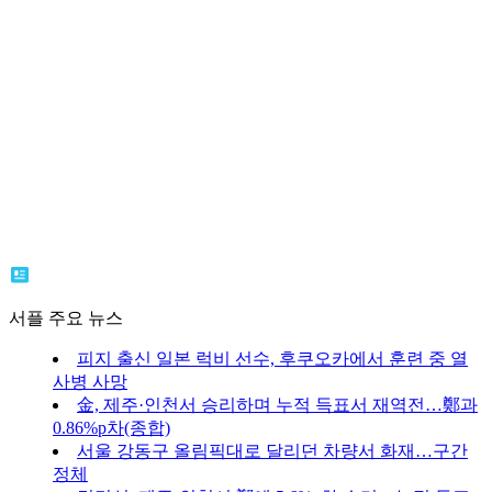
서플 주요 뉴스
피지 출신 일본 럭비 선수, 후쿠오카에서 훈련 중 열
사병 사망
金, 제주·인천서 승리하며 누적 득표서 재역전…鄭과
0.86%p차(종합)
서울 강동구 올림픽대로 달리던 차량서 화재…구간
정체