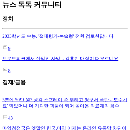
뉴스 톡톡 커뮤니티
정치
2033학년도 수능, '절대평가·논술형' 전환 검토한답니다
9
브로드피크에서 산악인 사망... 김홍빈 대장이 떠오르네요
8
경제/금융
5분에 50만 원? 냉각 스프레이 쓱 뿌리고 청구서 폭탄 - '도수치
료' 막았더니 더 기괴한 괴물이 되어 돌아온 의료계의 꼼수
43
마약청정국은 옛말인 한국,마약 이제는 온라인 유통망 차단이