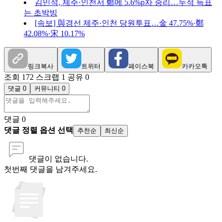
김민석, 제주·인천서 鄭에 5.6%p차 승리…누적 득표
는 초박빙
[속보] 與경선 제주·인천 당원투표…金 47.75%·鄭
42.08%·宋 10.17%
링크복사
트위터
페이스북
카카오톡
조회 172
스크랩 1
공유 0
댓글 0
커뮤니티 0
댓글
0
댓글 정렬 옵션 선택
추천순
최신순
댓글이 없습니다.
첫번째 댓글을 남겨주세요.