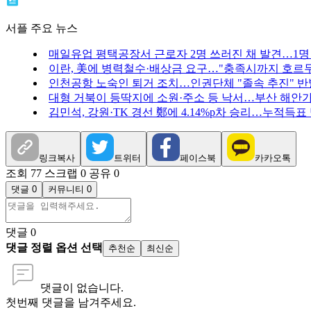
서플 주요 뉴스
매일유업 평택공장서 근로자 2명 쓰러진 채 발견…1명
이란, 美에 병력철수·배상금 요구…"충족시까지 호르무
인천공항 노숙인 퇴거 조치…인권단체 "졸속 추진" 반
대형 거북이 등딱지에 소원·주소 등 낙서…부산 해안
김민석, 강원·TK 경선 鄭에 4.14%p차 승리…누적득표
링크복사
트위터
페이스북
카카오톡
조회 77
스크랩 0
공유 0
댓글 0
커뮤니티 0
댓글
0
댓글 정렬 옵션 선택
추천순
최신순
댓글이 없습니다.
첫번째 댓글을 남겨주세요.