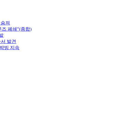
 숨져
즈 폐쇄"(종합)
발
가서 발견
 박빙 지속