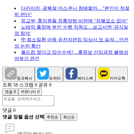
다카이치, 광복절 야스쿠니 참배할까…"본인이 적절
히 판단"
외교부, 美의원들 정통망법 비판에 "차별요소 없어"
노태악 출장에 부인 수행 직원도…보고서엔 '공식일
정 참석'
中 희소질환 아동 유전자편집 임상서 또 숨져…안전
성 논란 확산
월드컵 졌다고 압수수색?…홍명보 선임과정 불법성
여부가 관건
링크복사
트위터
페이스북
카카오톡
조회 58
스크랩 0
공유 0
댓글 0
커뮤니티 0
댓글
0
댓글 정렬 옵션 선택
추천순
최신순