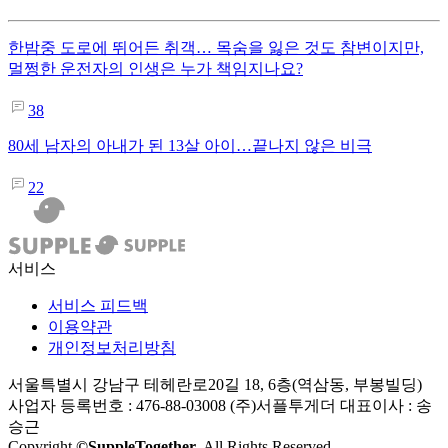
한밤중 도로에 뛰어든 취객… 목숨을 잃은 것도 참변이지만,
멀쩡한 운전자의 인생은 누가 책임지나요?
38
80세 남자의 아내가 된 13살 아이…끝나지 않은 비극
22
서비스
서비스 피드백
이용약관
개인정보처리방침
서울특별시 강남구 테헤란로20길 18, 6층(역삼동, 부봉빌딩)
사업자 등록번호 : 476-88-03008
(주)서플투게더 대표이사 : 송
승근
Copyright
©SuppleTogether
. All Rights Reserved.