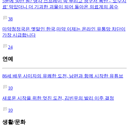
5분에 50만 원? 냉각 스프레이 쓱 뿌리고 청구서 폭탄 - '도수치
료' 막았더니 더 기괴한 괴물이 되어 돌아온 의료계의 꼼수
38
마약청정국은 옛말인 한국,마약 이제는 온라인 유통망 차단이
가장 시급합니다
24
연예
86세 배우 사미자의 유쾌한 도전, 남편과 함께 시작한 유튜브
10
새로운 시작을 위한 멋진 도전, 김빈우의 발리 이주 결정
10
생활/문화