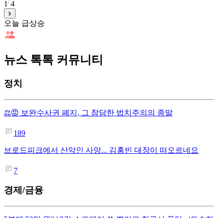
1
4
오늘 급상승
뉴스 톡톡 커뮤니티
정치
⚖️😡 보완수사권 폐지, 그 참담한 법치주의의 종말
189
브로드피크에서 산악인 사망... 김홍빈 대장이 떠오르네요
7
경제/금융