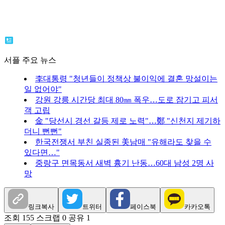
서플 주요 뉴스
李대통령 "청년들이 정책상 불이익에 결혼 망설이는
일 없어야"
강원 강릉 시간당 최대 80㎜ 폭우…도로 잠기고 피서
객 고립
金 "당선시 경선 갈등 제로 노력"…鄭 "신천지 제기하
더니 뻔뻔"
한국전쟁서 부친 실종된 美남매 "유해라도 찾을 수
있다면…"
중랑구 면목동서 새벽 흉기 난동…60대 남성 2명 사
망
링크복사
트위터
페이스북
카카오톡
조회 155
스크랩 0
공유 1