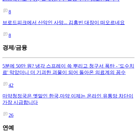
8
브로드피크에서 산악인 사망... 김홍빈 대장이 떠오르네요
8
경제/금융
5분에 50만 원? 냉각 스프레이 쓱 뿌리고 청구서 폭탄 - '도수치
료' 막았더니 더 기괴한 괴물이 되어 돌아온 의료계의 꼼수
42
마약청정국은 옛말인 한국,마약 이제는 온라인 유통망 차단이
가장 시급합니다
26
연예