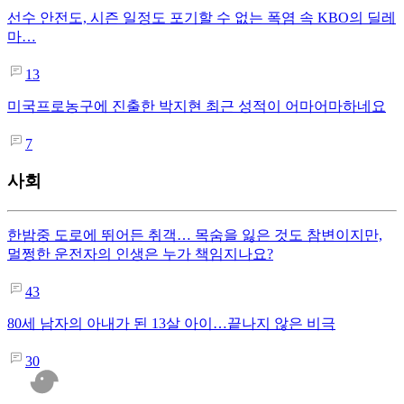
선수 안전도, 시즌 일정도 포기할 수 없는 폭염 속 KBO의 딜레
마…
13
미국프로농구에 진출한 박지현 최근 성적이 어마어마하네요
7
사회
한밤중 도로에 뛰어든 취객… 목숨을 잃은 것도 참변이지만,
멀쩡한 운전자의 인생은 누가 책임지나요?
43
80세 남자의 아내가 된 13살 아이…끝나지 않은 비극
30