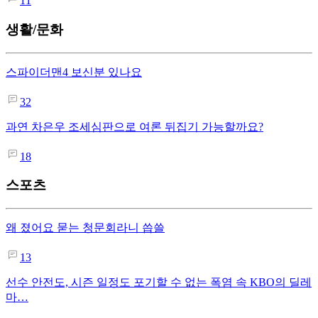
11
생활/문화
스파이더맨4 보신분 있나요
32
과연 차은우 조세심판으로 여론 뒤집기 가능할까요?
18
스포츠
왜 졌어요 묻는 청문회라니 씁쓸
13
선수 안전도, 시즌 일정도 포기할 수 없는 폭염 속 KBO의 딜레
마…