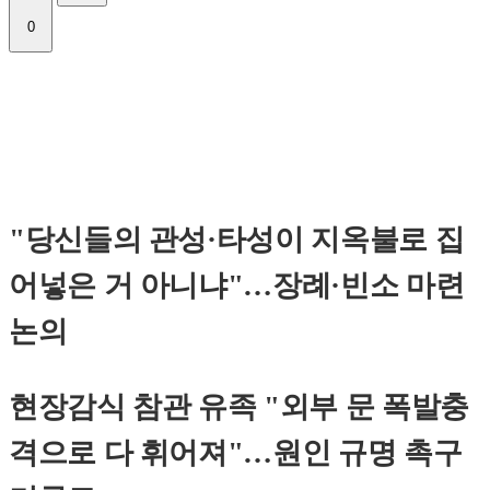
0
"당신들의 관성·타성이 지옥불로 집
어넣은 거 아니냐"…장례·빈소 마련
논의
현장감식 참관 유족 "외부 문 폭발충
격으로 다 휘어져"…원인 규명 촉구