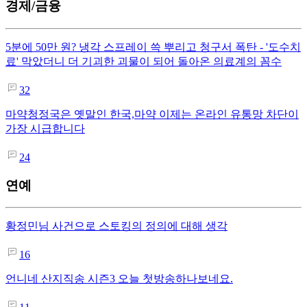
경제/금융
5분에 50만 원? 냉각 스프레이 쓱 뿌리고 청구서 폭탄 - '도수치
료' 막았더니 더 기괴한 괴물이 되어 돌아온 의료계의 꼼수
32
마약청정국은 옛말인 한국,마약 이제는 온라인 유통망 차단이
가장 시급합니다
24
연예
황정민님 사건으로 스토킹의 정의에 대해 생각
16
언니네 산지직송 시즌3 오늘 첫방송하나보네요.