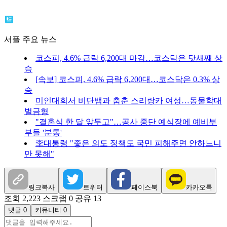
서플 주요 뉴스
코스피, 4.6% 급락 6,200대 마감…코스닥은 닷새째 상
승
[속보] 코스피, 4.6% 급락 6,200대…코스닥은 0.3% 상
승
미인대회서 비단뱀과 춤춘 스리랑카 여성…동물학대
벌금형
"결혼식 한 달 앞두고"…공사 중단 예식장에 예비부
부들 '분통'
李대통령 "좋은 의도 정책도 국민 피해주면 안하느니
만 못해"
링크복사
트위터
페이스북
카카오톡
조회 2,223
스크랩 0
공유 13
댓글 0
커뮤니티 0