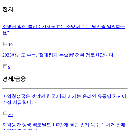
정치
소방서 앞에 불법주차해놓고는 소방서 쉬는 날인줄 알았다구
요?!
19
2033학년도 수능, '절대평가·논술형' 전환 검토한답니다
9
경제/금융
마약청정국은 옛말인 한국,마약 이제는 온라인 유통망 차단이
가장 시급합니다
30
지역농가 상생 맥도날드 100만개 팔린 인기 옥수수 버거 판매