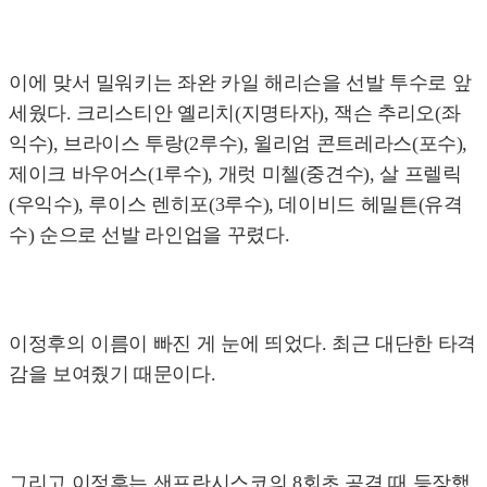
이에 맞서 밀워키는 좌완 카일 해리슨을 선발 투수로 앞
세웠다. 크리스티안 옐리치(지명타자), 잭슨 추리오(좌
익수), 브라이스 투랑(2루수), 윌리엄 콘트레라스(포수),
제이크 바우어스(1루수), 개럿 미첼(중견수), 살 프렐릭
(우익수), 루이스 렌히포(3루수), 데이비드 헤밀튼(유격
수) 순으로 선발 라인업을 꾸렸다.
이정후의 이름이 빠진 게 눈에 띄었다. 최근 대단한 타격
감을 보여줬기 때문이다.
그리고 이정후는 샌프란시스코의 8회초 공격 때 등장했