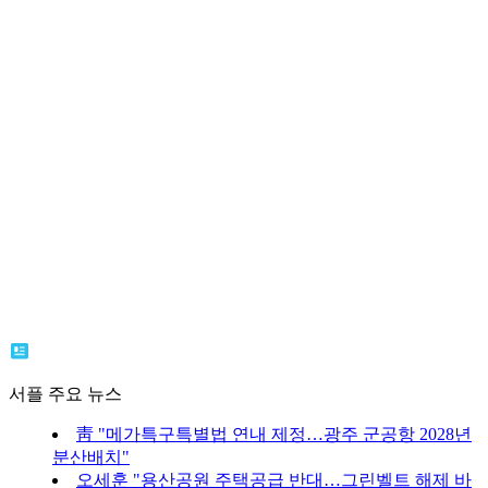
서플 주요 뉴스
靑 "메가특구특별법 연내 제정…광주 군공항 2028년
분산배치"
오세훈 "용산공원 주택공급 반대…그린벨트 해제 바