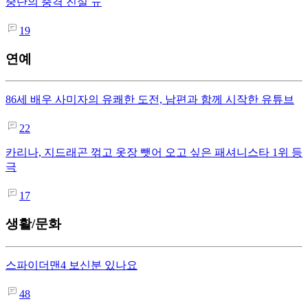
중단의 충격 진실 ㅠ
19
연예
86세 배우 사미자의 유쾌한 도전, 남편과 함께 시작한 유튜브
22
카리나, 지드래곤 꺾고 옷장 뺏어 오고 싶은 패셔니스타 1위 등
극
17
생활/문화
스파이더맨4 보신분 있나요
48