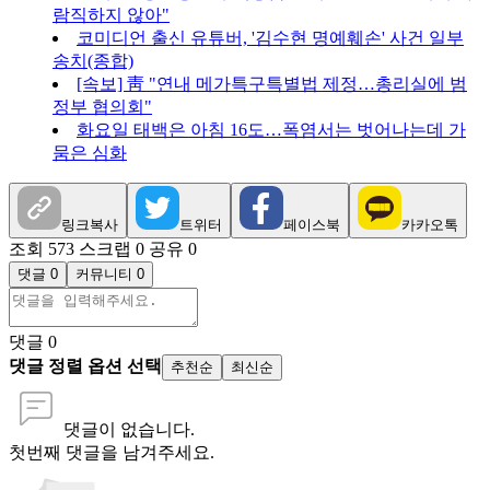
람직하지 않아"
코미디언 출신 유튜버, '김수현 명예훼손' 사건 일부
송치(종합)
[속보] 靑 "연내 메가특구특별법 제정…총리실에 범
정부 협의회"
화요일 태백은 아침 16도…폭염서는 벗어나는데 가
뭄은 심화
링크복사
트위터
페이스북
카카오톡
조회 573
스크랩 0
공유 0
댓글 0
커뮤니티 0
댓글
0
댓글 정렬 옵션 선택
추천순
최신순
댓글이 없습니다.
첫번째 댓글을 남겨주세요.