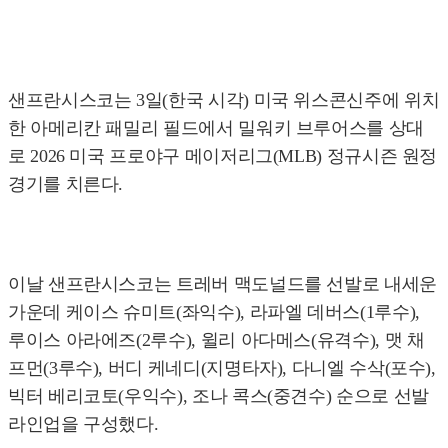
샌프란시스코는 3일(한국 시각) 미국 위스콘신주에 위치
한 아메리칸 패밀리 필드에서 밀워키 브루어스를 상대
로 2026 미국 프로야구 메이저리그(MLB) 정규시즌 원정
경기를 치른다.
이날 샌프란시스코는 트레버 맥도널드를 선발로 내세운
가운데 케이스 슈미트(좌익수), 라파엘 데버스(1루수),
루이스 아라에즈(2루수), 윌리 아다메스(유격수), 맷 채
프먼(3루수), 버디 케네디(지명타자), 다니엘 수삭(포수),
빅터 베리코토(우익수), 조나 콕스(중견수) 순으로 선발
라인업을 구성했다.