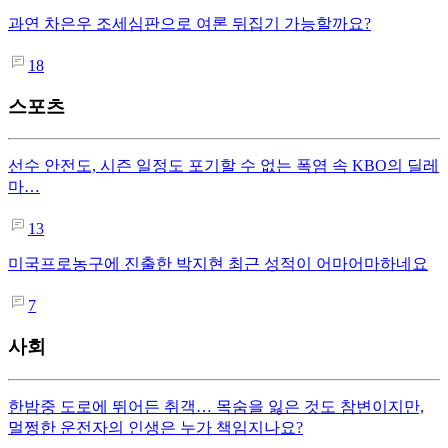
과연 차은우 조세심판으로 여론 뒤집기 가능할까요?
18
스포츠
선수 안전도, 시즌 일정도 포기할 수 없는 폭염 속 KBO의 딜레
마…
13
미국프로농구에 진출한 박지현 최근 성적이 어마어마하네요
7
사회
한밤중 도로에 뛰어든 취객… 목숨을 잃은 것도 참변이지만,
멀쩡한 운전자의 인생은 누가 책임지나요?