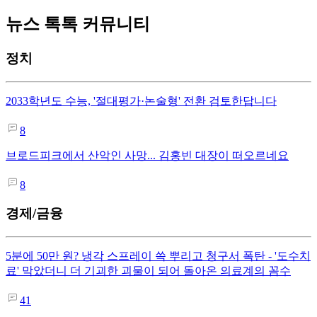
뉴스 톡톡 커뮤니티
정치
2033학년도 수능, '절대평가·논술형' 전환 검토한답니다
8
브로드피크에서 산악인 사망... 김홍빈 대장이 떠오르네요
8
경제/금융
5분에 50만 원? 냉각 스프레이 쓱 뿌리고 청구서 폭탄 - '도수치
료' 막았더니 더 기괴한 괴물이 되어 돌아온 의료계의 꼼수
41