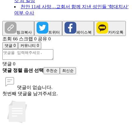
것'의 일상
천안 11세 사망…교회서 함께 지낸 성인들 '학대치사'
여부 수사
링크복사
트위터
페이스북
카카오톡
조회 66
스크랩 0
공유 0
댓글 0
커뮤니티 0
댓글
0
댓글 정렬 옵션 선택
추천순
최신순
댓글이 없습니다.
첫번째 댓글을 남겨주세요.