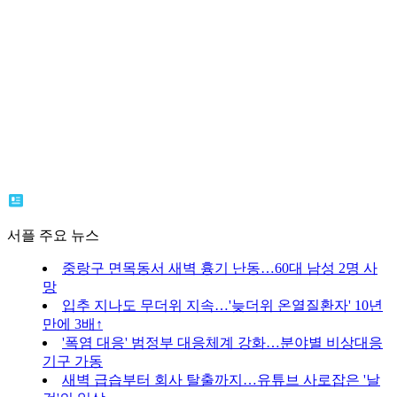
서플 주요 뉴스
중랑구 면목동서 새벽 흉기 난동…60대 남성 2명 사
망
입추 지나도 무더위 지속…'늦더위 온열질환자' 10년
만에 3배↑
'폭염 대응' 범정부 대응체계 강화…분야별 비상대응
기구 가동
새벽 급습부터 회사 탈출까지…유튜브 사로잡은 '날