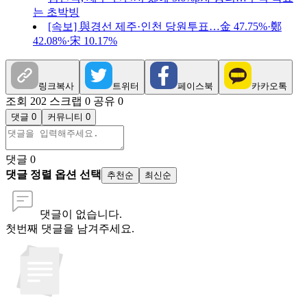
는 초박빙
[속보] 與경선 제주·인천 당원투표…金 47.75%·鄭
42.08%·宋 10.17%
링크복사
트위터
페이스북
카카오톡
조회 202
스크랩 0
공유 0
댓글 0
커뮤니티 0
댓글
0
댓글 정렬 옵션 선택
추천순
최신순
댓글이 없습니다.
첫번째 댓글을 남겨주세요.