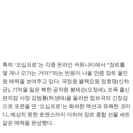
특히 ‘오십프로’는 각종 온라인 커뮤니티에서 “장르를
몇 개나 오가는 거야?”라는 반응이 나올 만큼 장르 올인
원 매력을 보여주고 있다. 국정원 블랙요원 정호명(신하
균), 기억을 잃은 북한 공작원 봉제순(오정세), 조폭 출신
편의점 사장 강범룡(허성태)을 둘러싼 첩보극의 긴장감
으로 포문을 연 ‘오십프로’는 화려한 액션과 유쾌한 코미
디, 예상치 못한 로맨스까지 더하며 장르 종합 선물 세트
같은 매력을 완성했다.