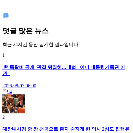
댓글 많은 뉴스
최근 24시간 동안 집계한 결과입니다.
1
'尹 특활비 공개' 판결 뒤집혀…대법 "이미 대통령기록관 이
관"
2026-08-07 06:00
94
2
대장내시경 중 장 천공으로 환자 숨지게 한 의사 2심도 집행유