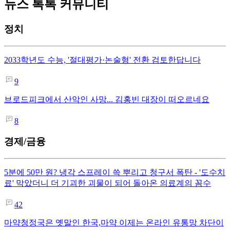
뉴스 톡톡 커뮤니티
정치
2033학년도 수능, '절대평가·논술형' 전환 검토한답니다
9
브로드피크에서 산악인 사망... 김홍빈 대장이 떠오르네요
8
경제/금융
5분에 50만 원? 냉각 스프레이 쓱 뿌리고 청구서 폭탄 - '도수치
료' 막았더니 더 기괴한 괴물이 되어 돌아온 의료계의 꼼수
42
마약청정국은 옛말인 한국,마약 이제는 온라인 유통망 차단이