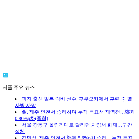
서플 주요 뉴스
피지 출신 일본 럭비 선수, 후쿠오카에서 훈련 중 열
사병 사망
金, 제주·인천서 승리하며 누적 득표서 재역전…鄭과
0.86%p차(종합)
서울 강동구 올림픽대로 달리던 차량서 화재…구간
정체
김민석, 제주·인천서 鄭에 5.6%p차 승리…누적 득표