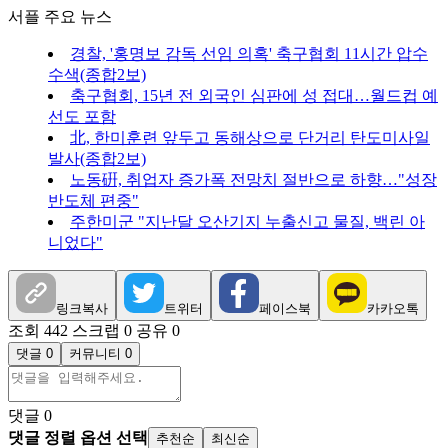
서플 주요 뉴스
경찰, '홍명보 감독 선임 의혹' 축구협회 11시간 압수
수색(종합2보)
축구협회, 15년 전 외국인 심판에 성 접대…월드컵 예
선도 포함
北, 한미훈련 앞두고 동해상으로 단거리 탄도미사일
발사(종합2보)
노동硏, 취업자 증가폭 전망치 절반으로 하향…"성장
반도체 편중"
주한미군 "지난달 오산기지 누출신고 물질, 백린 아
니었다"
링크복사
트위터
페이스북
카카오톡
조회 442
스크랩 0
공유 0
댓글 0
커뮤니티 0
댓글
0
댓글 정렬 옵션 선택
추천순
최신순