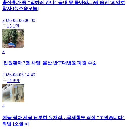
출산휴가 중 "일하러 간다" 끝내 못 돌아와...5명 숨진 '의암호
참사'[뉴스속오늘]
2026-08-06 06:00
15.1만
3
'입원환자 7명 사망' 울산 반구대병원 폐원 수순
2026-08-05 14:49
14.9만
4
예능 찍다 세금 납부한 유재석…국세청도 직접 "고맙습니다"
화답 [소셜in]