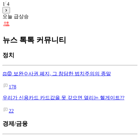
1
4
오늘 급상승
뉴스 톡톡 커뮤니티
정치
⚖️😡 보완수사권 폐지, 그 참담한 법치주의의 종말
178
우리가 신용카드 카드값을 못 갚으면 열리는 헬게이트??
22
경제/금융