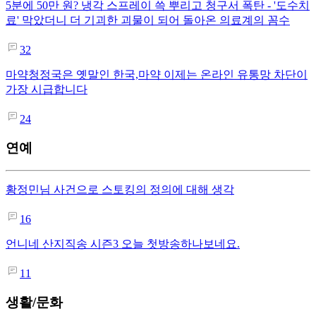
5분에 50만 원? 냉각 스프레이 쓱 뿌리고 청구서 폭탄 - '도수치
료' 막았더니 더 기괴한 괴물이 되어 돌아온 의료계의 꼼수
32
마약청정국은 옛말인 한국,마약 이제는 온라인 유통망 차단이
가장 시급합니다
24
연예
황정민님 사건으로 스토킹의 정의에 대해 생각
16
언니네 산지직송 시즌3 오늘 첫방송하나보네요.
11
생활/문화