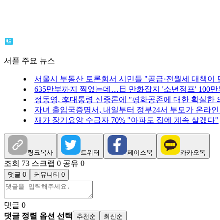
서플 주요 뉴스
서울시 부동산 토론회서 시민들 "공급·전월세 대책이 
635만부까지 찍었는데…日 만화잡지 '소년점프' 100만
정동영, 李대통령 신중론에 "평화공존에 대한 확실한 의
자녀 출입국증명서, 내일부터 정부24서 부모가 온라인
재가 장기요양 수급자 70% "아파도 집에 계속 살겠다"
링크복사
트위터
페이스북
카카오톡
조회 73
스크랩 0
공유 0
댓글 0
커뮤니티 0
댓글
0
댓글 정렬 옵션 선택
추천순
최신순