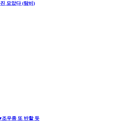
진 모았다 (탐비)
♥조우종 또 반할 듯