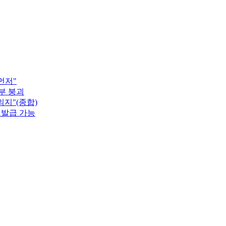
먼저"
부 붕괴
지"(종합)
 발급 가능