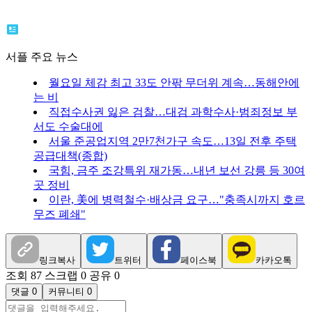
서플 주요 뉴스
월요일 체감 최고 33도 안팎 무더위 계속…동해안에
는 비
직접수사권 잃은 검찰…대검 과학수사·범죄정보 부
서도 수술대에
서울 준공업지역 2만7천가구 속도…13일 전후 주택
공급대책(종합)
국힘, 금주 조강특위 재가동…내년 보선 강릉 등 30여
곳 정비
이란, 美에 병력철수·배상금 요구…"충족시까지 호르
무즈 폐쇄"
링크복사
트위터
페이스북
카카오톡
조회 87
스크랩 0
공유 0
댓글 0
커뮤니티 0