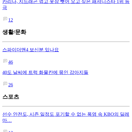
카리나, 지드래곤 꺾고 옷장 뺏어 오고 싶은 패셔니스타 1위 등
극
12
생활/문화
스파이더맨4 보신분 있나요
46
40도 날씨에 트럭 화물칸에 묶인 강아지들
26
스포츠
선수 안전도, 시즌 일정도 포기할 수 없는 폭염 속 KBO의 딜레
마…