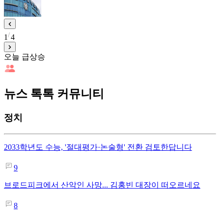
1
4
오늘 급상승
뉴스 톡톡 커뮤니티
정치
2033학년도 수능, '절대평가·논술형' 전환 검토한답니다
9
브로드피크에서 산악인 사망... 김홍빈 대장이 떠오르네요
8