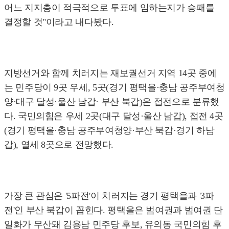
어느 지지층이 적극적으로 투표에 임하는지가 승패를
결정할 것"이라고 내다봤다.
지방선거와 함께 치러지는 재보궐선거 지역 14곳 중에
는 민주당이 9곳 우세, 5곳(경기 평택을·충남 공주부여청
양·대구 달성·울산 남갑· 부산 북갑)은 접전으로 분류했
다. 국민의힘은 우세 2곳(대구 달성·울산 남갑), 접전 4곳
(경기 평택을·충남 공주부여청양·부산 북갑·경기 하남
갑), 열세 8곳으로 전망했다.
가장 큰 관심은 '5파전'이 치러지는 경기 평택을과 '3파
전'인 부산 북갑이 꼽힌다. 평택을은 범여권과 범여권 단
일화가 무산돼 김용남 민주당 후보, 유의동 국민의힘 후