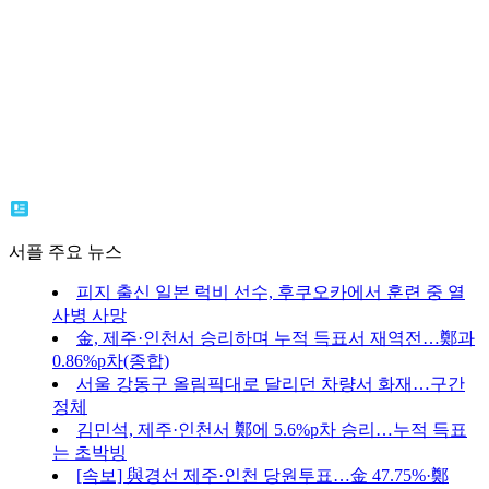
서플 주요 뉴스
피지 출신 일본 럭비 선수, 후쿠오카에서 훈련 중 열
사병 사망
金, 제주·인천서 승리하며 누적 득표서 재역전…鄭과
0.86%p차(종합)
서울 강동구 올림픽대로 달리던 차량서 화재…구간
정체
김민석, 제주·인천서 鄭에 5.6%p차 승리…누적 득표
는 초박빙
[속보] 與경선 제주·인천 당원투표…金 47.75%·鄭