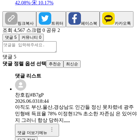
42.08%·宋 10.17%
링크복사
트위터
페이스북
카카오톡
조회 4,567
스크랩 0
공유 2
댓글 5
커뮤니티 0
댓글
5
댓글 정렬 옵션 선택
추천순
최신순
댓글 리스트
찬호킴#B7gP
2026.06.03
18:44
아직도 부산,울산,경상남도 인간들 정신 못차렸네 광주
민형배 득표율 78% 이정현12% 초소한 자존심 은 있어야
지 그러니 항상 당하지,,,,,
댓글 더보기메뉴