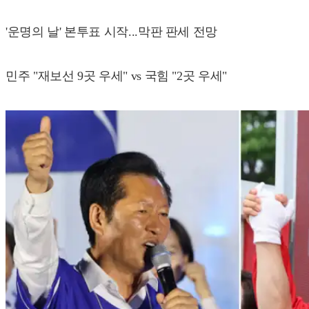
'운명의 날' 본투표 시작...막판 판세 전망
민주 "재보선 9곳 우세" vs 국힘 "2곳 우세"