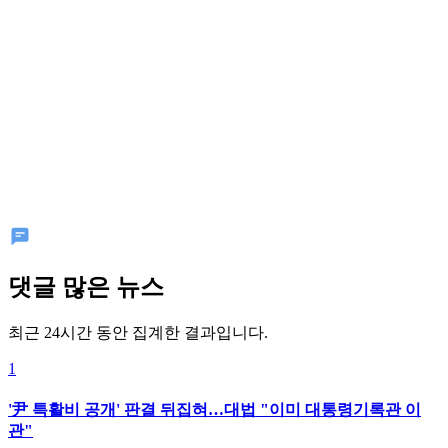
댓글 많은 뉴스
최근 24시간 동안 집계한 결과입니다.
1
'尹 특활비 공개' 판결 뒤집혀…대법 "이미 대통령기록관 이
관"