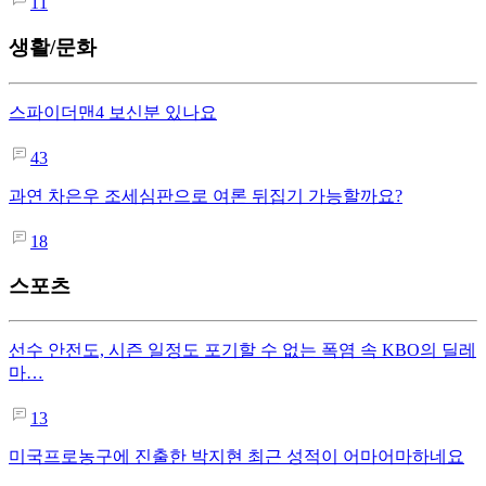
11
생활/문화
스파이더맨4 보신분 있나요
43
과연 차은우 조세심판으로 여론 뒤집기 가능할까요?
18
스포츠
선수 안전도, 시즌 일정도 포기할 수 없는 폭염 속 KBO의 딜레
마…
13
미국프로농구에 진출한 박지현 최근 성적이 어마어마하네요