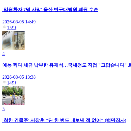
'입원환자 7명 사망' 울산 반구대병원 폐원 수순
2026-08-05 14:49
15만
4
예능 찍다 세금 납부한 유재석…국세청도 직접 "고맙습니다" 화답
2026-08-05 13:38
14만
5
'착한 건물주' 서장훈 "단 한 번도 내보낸 적 없어" (백만장자)