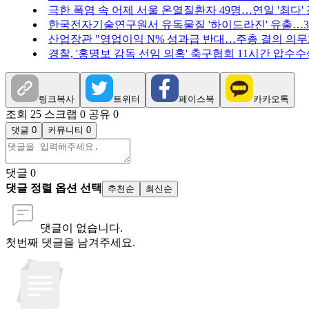
극한 폭염 속 어제 서울 온열질환자 49명…연일 '최다'
한국전자기술연구원서 유독물질 '하이드라진' 유출…3
산업장관 "영업이익 N% 성과급 반대…주총 결의 의무화
경찰, '홍명보 감독 선임 의혹' 축구협회 11시간 압수수
링크복사
트위터
페이스북
카카오톡
조회 25
스크랩 0
공유 0
댓글 0
커뮤니티 0
댓글
0
댓글 정렬 옵션 선택
추천순
최신순
댓글이 없습니다.
첫번째 댓글을 남겨주세요.