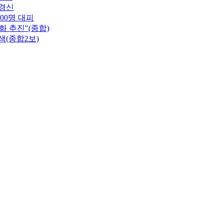
 경신
00명 대피
 추진"(종합)
색(종합2보)