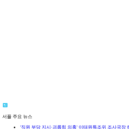
서플 주요 뉴스
'직원 부당 지시·괴롭힘 의혹' 이태원특조위 조사국장 