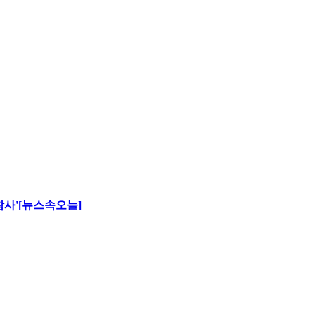
 참사'[뉴스속오늘]