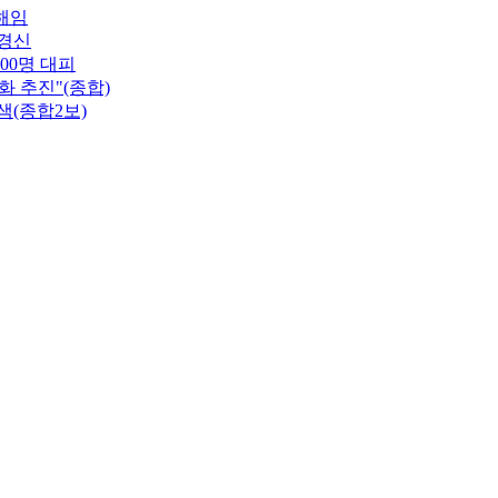
해임
 경신
00명 대피
 추진"(종합)
색(종합2보)