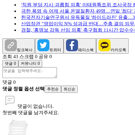
'직원 부당 지시·괴롭힘 의혹' 이태원특조위 조사국장 
극한 폭염 속 어제 서울 온열질환자 49명…연일 '최다'
한국전자기술연구원서 유독물질 '하이드라진' 유출…3
산업장관 "영업이익 N% 성과급 반대…주총 결의 의무화
경찰, '홍명보 감독 선임 의혹' 축구협회 11시간 압수수
링크복사
트위터
페이스북
카카오톡
조회 43
스크랩 0
공유 0
댓글 0
커뮤니티 0
댓글
0
댓글 정렬 옵션 선택
추천순
최신순
댓글이 없습니다.
첫번째 댓글을 남겨주세요.