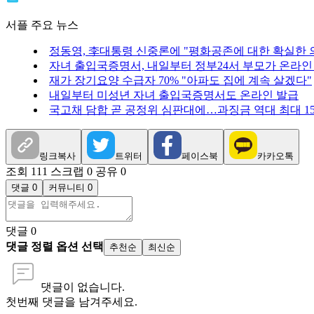
서플 주요 뉴스
정동영, 李대통령 신중론에 "평화공존에 대한 확실한 의
자녀 출입국증명서, 내일부터 정부24서 부모가 온라인
재가 장기요양 수급자 70% "아파도 집에 계속 살겠다"
내일부터 미성년 자녀 출입국증명서도 온라인 발급
국고채 담합 곧 공정위 심판대에…과징금 역대 최대 1
링크복사
트위터
페이스북
카카오톡
조회 111
스크랩 0
공유 0
댓글 0
커뮤니티 0
댓글
0
댓글 정렬 옵션 선택
추천순
최신순
댓글이 없습니다.
첫번째 댓글을 남겨주세요.