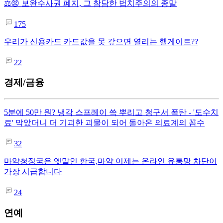
⚖️😡 보완수사권 폐지, 그 참담한 법치주의의 종말
175
우리가 신용카드 카드값을 못 갚으면 열리는 헬게이트??
22
경제/금융
5분에 50만 원? 냉각 스프레이 쓱 뿌리고 청구서 폭탄 - '도수치
료' 막았더니 더 기괴한 괴물이 되어 돌아온 의료계의 꼼수
32
마약청정국은 옛말인 한국,마약 이제는 온라인 유통망 차단이
가장 시급합니다
24
연예