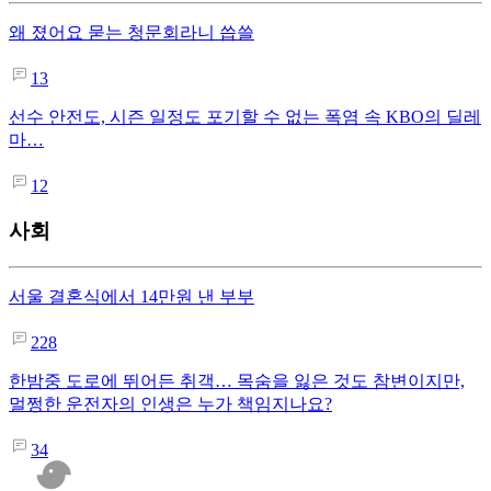
왜 졌어요 묻는 청문회라니 씁쓸
13
선수 안전도, 시즌 일정도 포기할 수 없는 폭염 속 KBO의 딜레
마…
12
사회
서울 결혼식에서 14만원 낸 부부
228
한밤중 도로에 뛰어든 취객… 목숨을 잃은 것도 참변이지만,
멀쩡한 운전자의 인생은 누가 책임지나요?
34