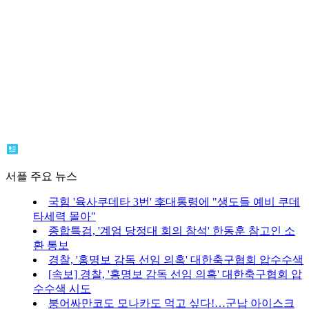
서플 주요 뉴스
국힘 '육사쿠데타 3번' 李대통령에 "생도들 예비 쿠데
타세력 몰아"
종합특검, '계엄 당정대 회의 참석' 한동훈 참고인 소
환 통보
경찰, '홍명보 감독 선임 의혹' 대한축구협회 압수수색
[속보] 경찰, '홍명보 감독 선임 의혹' 대한축구협회 압
수수색 시도
붕어싸만코도 모나카도 먹고 싶다!…군납 아이스크