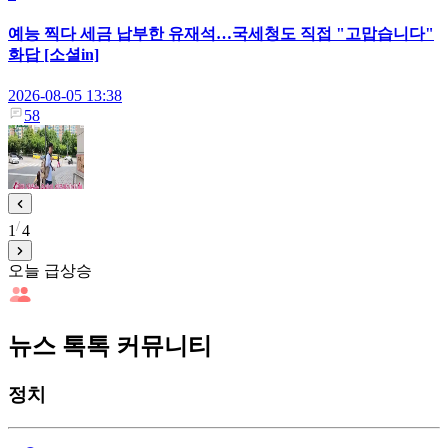
예능 찍다 세금 납부한 유재석…국세청도 직접 "고맙습니다"
화답 [소셜in]
2026-08-05 13:38
58
1
4
오늘 급상승
뉴스 톡톡 커뮤니티
정치