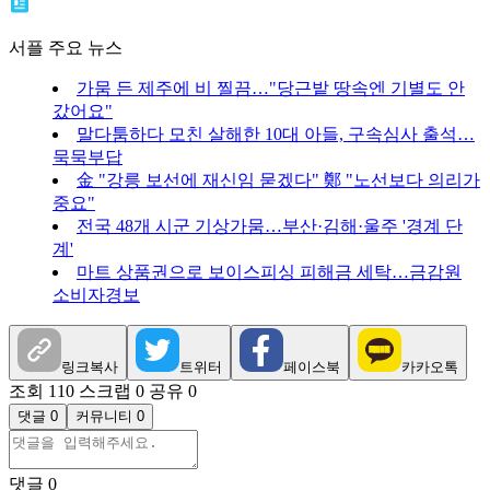
서플 주요 뉴스
가뭄 든 제주에 비 찔끔…"당근밭 땅속엔 기별도 안
갔어요"
말다툼하다 모친 살해한 10대 아들, 구속심사 출석…
묵묵부답
金 "강릉 보선에 재신임 묻겠다" 鄭 "노선보다 의리가
중요"
전국 48개 시군 기상가뭄…부산·김해·울주 '경계 단
계'
마트 상품권으로 보이스피싱 피해금 세탁…금감원
소비자경보
링크복사
트위터
페이스북
카카오톡
조회 110
스크랩 0
공유 0
댓글 0
커뮤니티 0
댓글
0