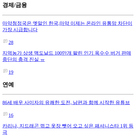
경제/금융
마약청정국은 옛말인 한국,마약 이제는 온라인 유통망 차단이
가장 시급합니다
28
지역농가 상생 맥도날드 100만개 팔린 인기 옥수수 버거 판매
중단의 충격 진실 ㅠ
19
연예
86세 배우 사미자의 유쾌한 도전, 남편과 함께 시작한 유튜브
16
카리나, 지드래곤 꺾고 옷장 뺏어 오고 싶은 패셔니스타 1위 등
극