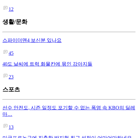
12
생활/문화
스파이더맨4 보신분 있나요
45
40도 날씨에 트럭 화물칸에 묶인 강아지들
23
스포츠
선수 안전도, 시즌 일정도 포기할 수 없는 폭염 속 KBO의 딜레
마…
13
미국프로농구에 진출한 박지현 최근 성적이 어마어마하네요