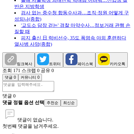
올해 서울학생 의대진학 역대급 어려워…신입생 절
반은 지방학생
검사 없는 중수청 합동수사과…조직·정원 어떻게 구
성되나(종합)
'교도소 담장 걷는' 경찰 마약수사…정보거래 관행 손
질할 때
피지 출신 日 럭비선수, 35도 폭염속 야외 훈련하다
열사병 사망(종합)
링크복사
트위터
페이스북
카카오톡
조회 171
스크랩 0
공유 0
댓글 0
커뮤니티 0
댓글
0
댓글 정렬 옵션 선택
추천순
최신순
댓글이 없습니다.
첫번째 댓글을 남겨주세요.