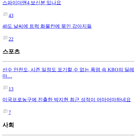
스파이더맨4 보신분 있나요
43
40도 날씨에 트럭 화물칸에 묶인 강아지들
22
스포츠
선수 안전도, 시즌 일정도 포기할 수 없는 폭염 속 KBO의 딜레
마…
13
미국프로농구에 진출한 박지현 최근 성적이 어마어마하네요
7
사회