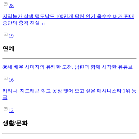
28
지역농가 상생 맥도날드 100만개 팔린 인기 옥수수 버거 판매
중단의 충격 진실 ㅠ
19
연예
86세 배우 사미자의 유쾌한 도전, 남편과 함께 시작한 유튜브
16
카리나, 지드래곤 꺾고 옷장 뺏어 오고 싶은 패셔니스타 1위 등
극
12
생활/문화