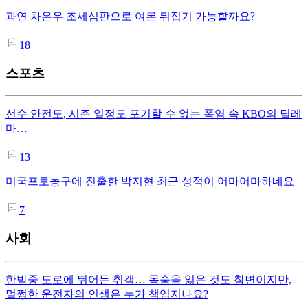
과연 차은우 조세심판으로 여론 뒤집기 가능할까요?
18
스포츠
선수 안전도, 시즌 일정도 포기할 수 없는 폭염 속 KBO의 딜레
마…
13
미국프로농구에 진출한 박지현 최근 성적이 어마어마하네요
7
사회
한밤중 도로에 뛰어든 취객… 목숨을 잃은 것도 참변이지만,
멀쩡한 운전자의 인생은 누가 책임지나요?