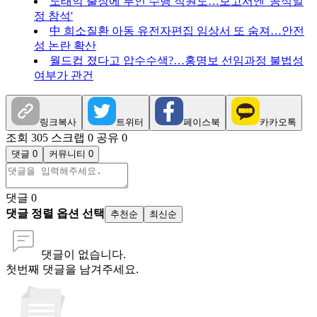
노태악 출장에 부인 수행 직원도…보고서엔 '공식일
정 참석'
中 희소질환 아동 유전자편집 임상서 또 숨져…안전
성 논란 확산
월드컵 졌다고 압수수색?…홍명보 선임과정 불법성
여부가 관건
링크복사
트위터
페이스북
카카오톡
조회 305
스크랩 0
공유 0
댓글 0
커뮤니티 0
댓글
0
댓글 정렬 옵션 선택
추천순
최신순
댓글이 없습니다.
첫번째 댓글을 남겨주세요.