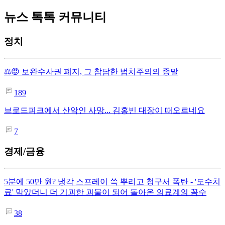
뉴스 톡톡 커뮤니티
정치
⚖️😡 보완수사권 폐지, 그 참담한 법치주의의 종말
189
브로드피크에서 산악인 사망... 김홍빈 대장이 떠오르네요
7
경제/금융
5분에 50만 원? 냉각 스프레이 쓱 뿌리고 청구서 폭탄 - '도수치
료' 막았더니 더 기괴한 괴물이 되어 돌아온 의료계의 꼼수
38