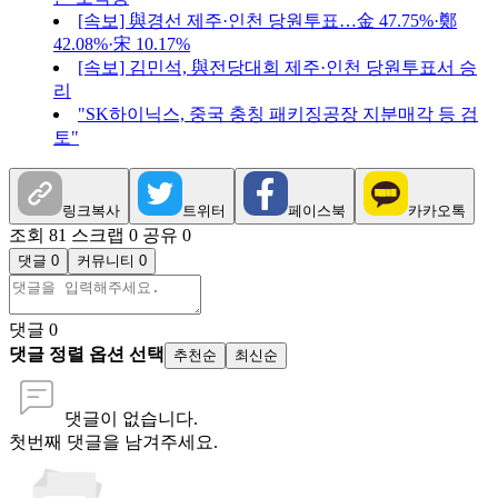
[속보] 與경선 제주·인천 당원투표…金 47.75%·鄭
42.08%·宋 10.17%
[속보] 김민석, 與전당대회 제주·인천 당원투표서 승
리
"SK하이닉스, 중국 충칭 패키징공장 지분매각 등 검
토"
링크복사
트위터
페이스북
카카오톡
조회 81
스크랩 0
공유 0
댓글 0
커뮤니티 0
댓글
0
댓글 정렬 옵션 선택
추천순
최신순
댓글이 없습니다.
첫번째 댓글을 남겨주세요.