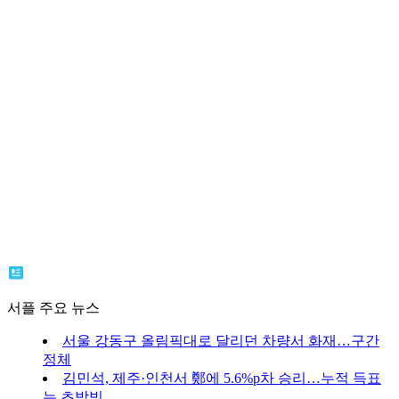
서플 주요 뉴스
서울 강동구 올림픽대로 달리던 차량서 화재…구간
정체
김민석, 제주·인천서 鄭에 5.6%p차 승리…누적 득표
는 초박빙