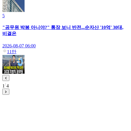
5
"공무원 박봉 아니야?" 통장 보니 반전...순자산 '10억' 30대,
비결은
2026-08-07 06:00
11만
1
4