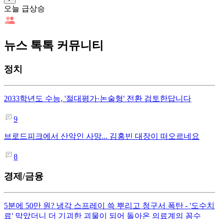
오늘 급상승
뉴스 톡톡 커뮤니티
정치
2033학년도 수능, '절대평가·논술형' 전환 검토한답니다
9
브로드피크에서 산악인 사망... 김홍빈 대장이 떠오르네요
8
경제/금융
5분에 50만 원? 냉각 스프레이 쓱 뿌리고 청구서 폭탄 - '도수치
료' 막았더니 더 기괴한 괴물이 되어 돌아온 의료계의 꼼수