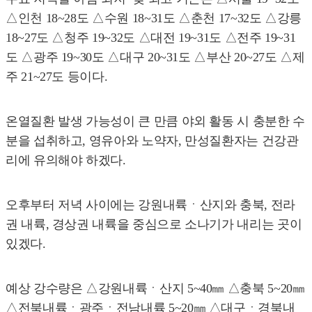
△인천 18~28도 △수원 18~31도 △춘천 17~32도 △강릉
18~27도 △청주 19~32도 △대전 19~31도 △전주 19~31
도 △광주 19~30도 △대구 20~31도 △부산 20~27도 △제
주 21~27도 등이다.
온열질환 발생 가능성이 큰 만큼 야외 활동 시 충분한 수
분을 섭취하고, 영유아와 노약자, 만성질환자는 건강관
리에 유의해야 하겠다.
오후부터 저녁 사이에는 강원내륙ㆍ산지와 충북, 전라
권 내륙, 경상권 내륙을 중심으로 소나기가 내리는 곳이
있겠다.
예상 강수량은 △강원내륙ㆍ산지 5~40㎜ △충북 5~20㎜
△전북내륙ㆍ광주ㆍ전남내륙 5~20㎜ △대구ㆍ경북내