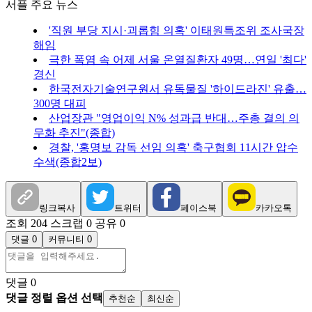
서플 주요 뉴스
'직원 부당 지시·괴롭힘 의혹' 이태원특조위 조사국장
해임
극한 폭염 속 어제 서울 온열질환자 49명…연일 '최다'
경신
한국전자기술연구원서 유독물질 '하이드라진' 유출…
300명 대피
산업장관 "영업이익 N% 성과급 반대…주총 결의 의
무화 추진"(종합)
경찰, '홍명보 감독 선임 의혹' 축구협회 11시간 압수
수색(종합2보)
링크복사
트위터
페이스북
카카오톡
조회 204
스크랩 0
공유 0
댓글 0
커뮤니티 0
댓글
0
댓글 정렬 옵션 선택
추천순
최신순