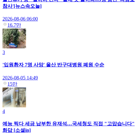
참사'[뉴스속오늘]
2026-08-06 06:00
16.7만
3
'입원환자 7명 사망' 울산 반구대병원 폐원 수순
2026-08-05 14:49
15만
4
예능 찍다 세금 납부한 유재석…국세청도 직접 "고맙습니다"
화답 [소셜in]