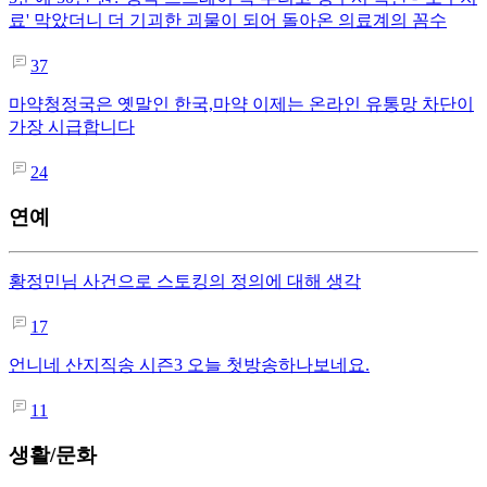
료' 막았더니 더 기괴한 괴물이 되어 돌아온 의료계의 꼼수
37
마약청정국은 옛말인 한국,마약 이제는 온라인 유통망 차단이
가장 시급합니다
24
연예
황정민님 사건으로 스토킹의 정의에 대해 생각
17
언니네 산지직송 시즌3 오늘 첫방송하나보네요.
11
생활/문화