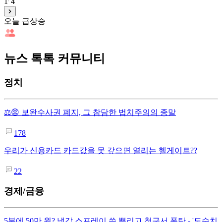
1
4
오늘 급상승
뉴스 톡톡 커뮤니티
정치
⚖️😡 보완수사권 폐지, 그 참담한 법치주의의 종말
178
우리가 신용카드 카드값을 못 갚으면 열리는 헬게이트??
22
경제/금융
5분에 50만 원? 냉각 스프레이 쓱 뿌리고 청구서 폭탄 - '도수치