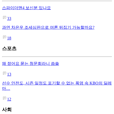
스파이더맨4 보신분 있나요
33
과연 차은우 조세심판으로 여론 뒤집기 가능할까요?
18
스포츠
왜 졌어요 묻는 청문회라니 씁쓸
13
선수 안전도, 시즌 일정도 포기할 수 없는 폭염 속 KBO의 딜레
마…
12
사회