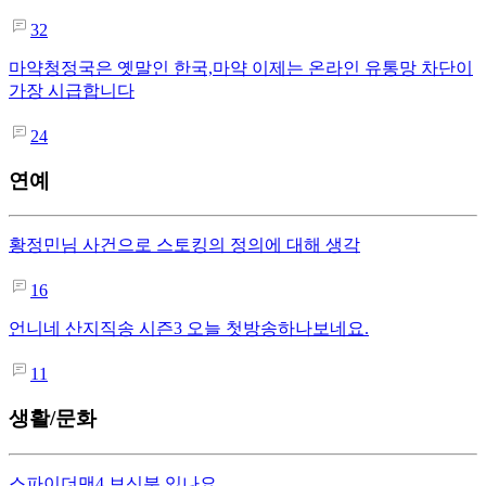
32
마약청정국은 옛말인 한국,마약 이제는 온라인 유통망 차단이
가장 시급합니다
24
연예
황정민님 사건으로 스토킹의 정의에 대해 생각
16
언니네 산지직송 시즌3 오늘 첫방송하나보네요.
11
생활/문화
스파이더맨4 보신분 있나요