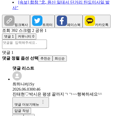
[속보] 합참 "北, 원산 일대서 단거리 탄도미사일 발
사"
링크복사
트위터
페이스북
카카오톡
조회 392
스크랩 2
공유 1
댓글 1
커뮤니티 0
댓글
1
댓글 정렬 옵션 선택
추천순
최신순
댓글 리스트
최하나#j1Sy
2026.06.03
00:46
진태현♡박시은 평생 끝까지ㄱㄱ~~행복하세요^^
댓글 더보기메뉴
답글 작성