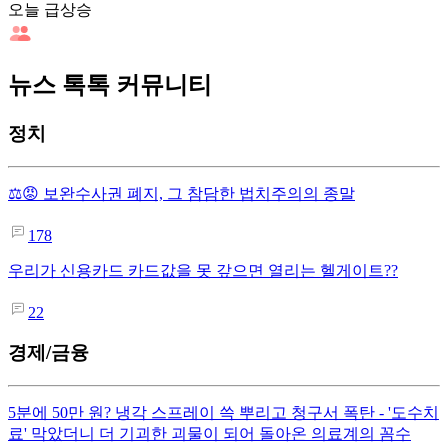
오늘 급상승
뉴스 톡톡 커뮤니티
정치
⚖️😡 보완수사권 폐지, 그 참담한 법치주의의 종말
178
우리가 신용카드 카드값을 못 갚으면 열리는 헬게이트??
22
경제/금융
5분에 50만 원? 냉각 스프레이 쓱 뿌리고 청구서 폭탄 - '도수치
료' 막았더니 더 기괴한 괴물이 되어 돌아온 의료계의 꼼수