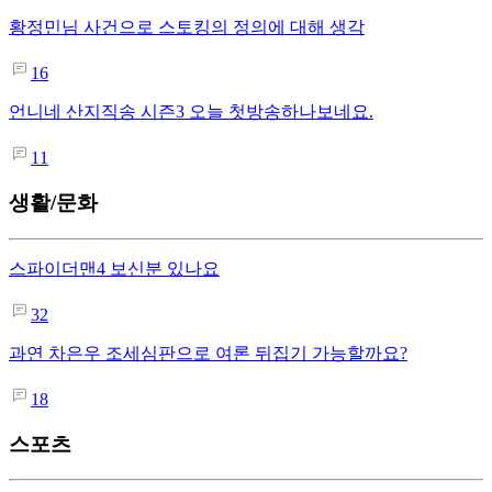
황정민님 사건으로 스토킹의 정의에 대해 생각
16
언니네 산지직송 시즌3 오늘 첫방송하나보네요.
11
생활/문화
스파이더맨4 보신분 있나요
32
과연 차은우 조세심판으로 여론 뒤집기 가능할까요?
18
스포츠