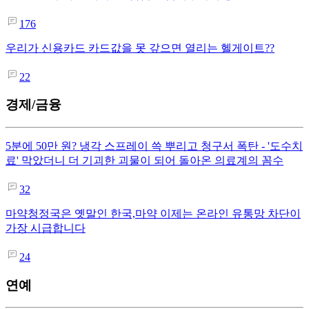
176
우리가 신용카드 카드값을 못 갚으면 열리는 헬게이트??
22
경제/금융
5분에 50만 원? 냉각 스프레이 쓱 뿌리고 청구서 폭탄 - '도수치
료' 막았더니 더 기괴한 괴물이 되어 돌아온 의료계의 꼼수
32
마약청정국은 옛말인 한국,마약 이제는 온라인 유통망 차단이
가장 시급합니다
24
연예