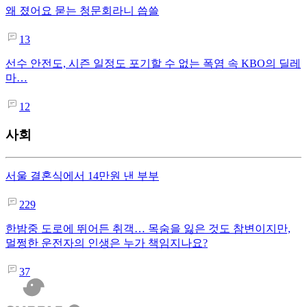
왜 졌어요 묻는 청문회라니 씁쓸
13
선수 안전도, 시즌 일정도 포기할 수 없는 폭염 속 KBO의 딜레
마…
12
사회
서울 결혼식에서 14만원 낸 부부
229
한밤중 도로에 뛰어든 취객… 목숨을 잃은 것도 참변이지만,
멀쩡한 운전자의 인생은 누가 책임지나요?
37