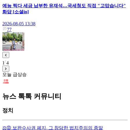
예능 찍다 세금 납부한 유재석…국세청도 직접 "고맙습니다"
화답 [소셜in]
2026-08-05 13:38
77
1
4
오늘 급상승
뉴스 톡톡 커뮤니티
정치
⚖️😡 보완수사권 폐지, 그 참담한 법치주의의 종말