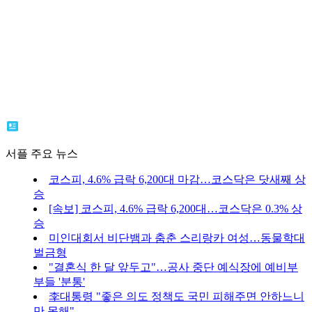
서플 주요 뉴스
코스피, 4.6% 급락 6,200대 마감…코스닥은 닷새째 상
승
[속보] 코스피, 4.6% 급락 6,200대…코스닥은 0.3% 상
승
미인대회서 비단뱀과 춤춘 스리랑카 여성…동물학대
벌금형
"결혼식 한 달 앞두고"…공사 중단 예식장에 예비부
부들 '분통'
李대통령 "좋은 의도 정책도 국민 피해주면 안하느니
만 못해"