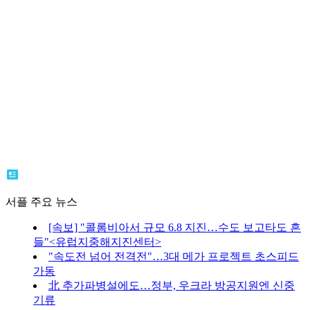
서플 주요 뉴스
[속보] "콜롬비아서 규모 6.8 지진…수도 보고타도 흔
들"<유럽지중해지진센터>
"속도전 넘어 전격전"…3대 메가 프로젝트 초스피드
가동
北 추가파병설에도…정부, 우크라 방공지원엔 신중
기류