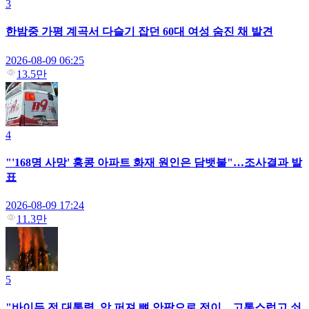
3
한밤중 가평 계곡서 다슬기 잡던 60대 여성 숨진 채 발견
2026-08-09 06:25
13.5만
4
"'168명 사망' 홍콩 아파트 화재 원인은 담뱃불"…조사결과 발
표
2026-08-09 17:24
11.3만
5
"바이든 전 대통령, 암 퍼져 뼈 안팎으로 전이…고통스럽고 쇠