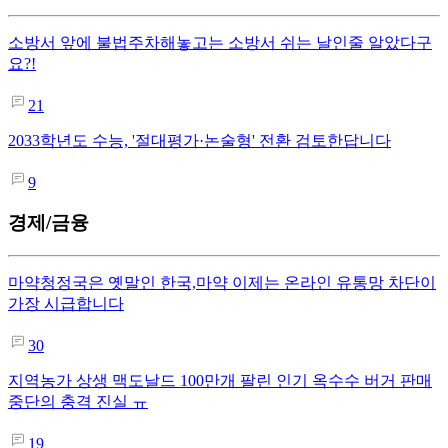
소방서 앞에 불법주차해놓고는 소방서 쉬는 날인줄 알았다구
요?!
21
2033학년도 수능, '절대평가·논술형' 전환 검토한답니다
9
경제/금융
마약청정국은 옛말인 한국,마약 이제는 온라인 유통망 차단이
가장 시급합니다
30
지역농가 상생 맥도날드 100만개 팔린 인기 옥수수 버거 판매
중단의 충격 진실 ㅠ
19