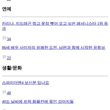
연예
카리나, 지드래곤 꺾고 옷장 뺏어 오고 싶은 패셔니스타 1위 등
극
34
86세 배우 사미자의 유쾌한 도전, 남편과 함께 시작한 유튜브
22
생활/문화
스파이더맨4 보신분 있나요
48
40도 날씨에 트럭 화물칸에 묶인 강아지들