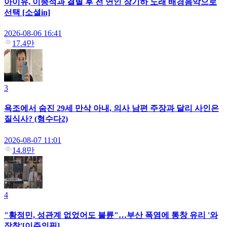
아이유, 이종석과 결별 후 전 연인 장기하 노래 배경음악으로
선택 [소셜in]
2026-08-06 16:41
17.4만
3
욕조에서 숨진 29세 만삭 아내, 의사 남편 주장과 달리 사인은
질식사? (형수다2)
2026-08-07 11:01
14.8만
4
"황정민, 성관계 없었어도 불륜"…부산 폭염에 통창 유리 '와
장창'[이주의픽]