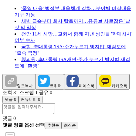
'폭염 대응' 범정부 대응체계 강화…분야별 비상대응
기구 가동
새벽 급습부터 회사 탈출까지…유튜브 사로잡은 '날
것'의 일상
천안 11세 사망…교회서 함께 지낸 성인들 '학대치사'
여부 수사
국힘, 李대통령 'ISA·주가누르기 방지법' 재검토에
"졸속 국정"
與의원, 李대통령 ISA개편·주가 누르기 방지법 재검
토에 "환영"
링크복사
트위터
페이스북
카카오톡
조회 81
스크랩 1
공유 0
댓글 0
커뮤니티 0
댓글
0
댓글 정렬 옵션 선택
추천순
최신순