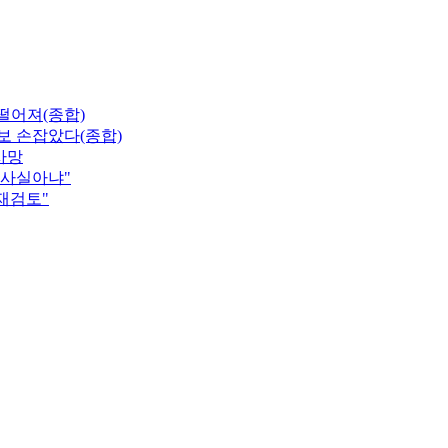
 떨어져(종합)
보 손잡았다(종합)
사망
"사실아냐"
 재검토"