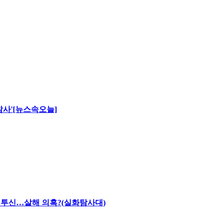
 참사'[뉴스속오늘]
채 투신…살해 의혹?(실화탐사대)