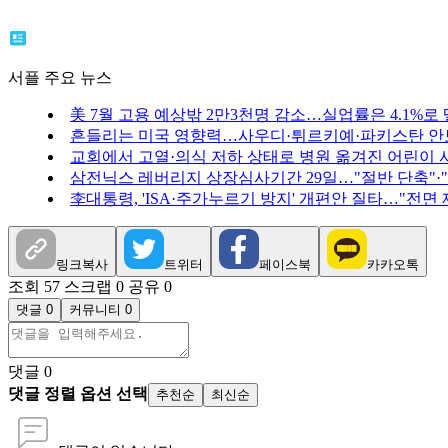
서플 주요 뉴스
美 7월 고용 예상밖 2만3천명 감소…실업률은 4.1%로
흔들리는 미국 영향력…사우디·튀르키예·파키스탄 안
교회에서 고열·의식 저하 상태로 병원 옮겨진 어린이 
삼전닉스 레버리지 상장심사기간 29일…"절반 단축"·
李대통령, 'ISA·주가누르기 방지' 개편안 질타…"전면
링크복사
트위터
페이스북
카카오톡
조회 57
스크랩 0
공유 0
댓글 0
커뮤니티 0
댓글
0
댓글 정렬 옵션 선택
추천순
최신순