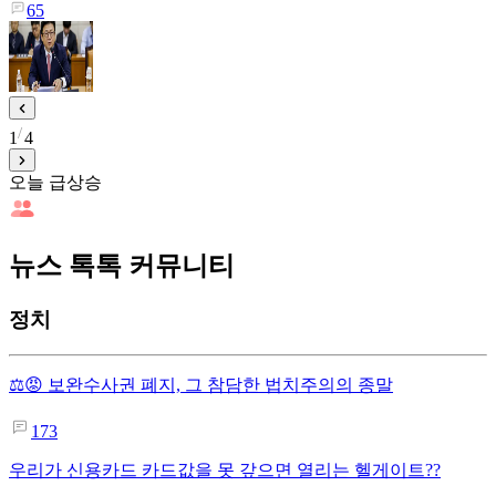
65
1
4
오늘 급상승
뉴스 톡톡 커뮤니티
정치
⚖️😡 보완수사권 폐지, 그 참담한 법치주의의 종말
173
우리가 신용카드 카드값을 못 갚으면 열리는 헬게이트??