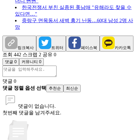
더니 뻔뻔"
한국전쟁서 부친 실종된 美남매 "유해라도 찾을 수
있다면…"
중랑구 면목동서 새벽 흉기 난동…60대 남성 2명 사
망
링크복사
트위터
페이스북
카카오톡
조회 442
스크랩 2
공유 0
댓글 0
커뮤니티 0
댓글
0
댓글 정렬 옵션 선택
추천순
최신순
댓글이 없습니다.
첫번째 댓글을 남겨주세요.