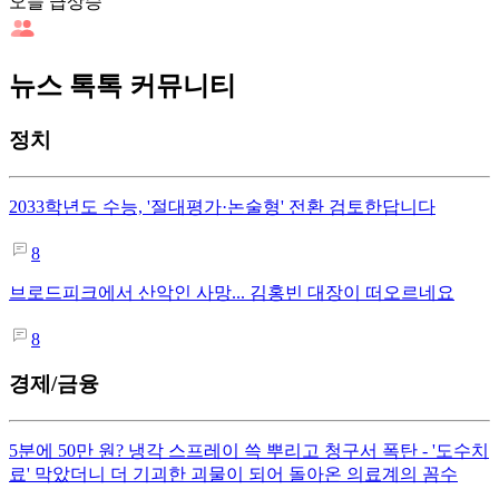
오늘 급상승
뉴스 톡톡 커뮤니티
정치
2033학년도 수능, '절대평가·논술형' 전환 검토한답니다
8
브로드피크에서 산악인 사망... 김홍빈 대장이 떠오르네요
8
경제/금융
5분에 50만 원? 냉각 스프레이 쓱 뿌리고 청구서 폭탄 - '도수치
료' 막았더니 더 기괴한 괴물이 되어 돌아온 의료계의 꼼수