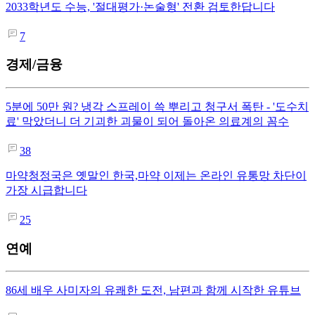
2033학년도 수능, '절대평가·논술형' 전환 검토한답니다
7
경제/금융
5분에 50만 원? 냉각 스프레이 쓱 뿌리고 청구서 폭탄 - '도수치
료' 막았더니 더 기괴한 괴물이 되어 돌아온 의료계의 꼼수
38
마약청정국은 옛말인 한국,마약 이제는 온라인 유통망 차단이
가장 시급합니다
25
연예
86세 배우 사미자의 유쾌한 도전, 남편과 함께 시작한 유튜브