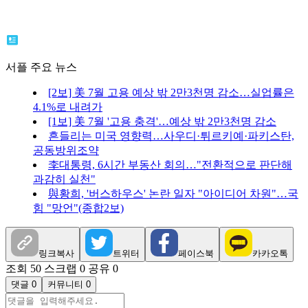
서플 주요 뉴스
[2보] 美 7월 고용 예상 밖 2만3천명 감소…실업률은
4.1%로 내려가
[1보] 美 7월 '고용 충격'…예상 밖 2만3천명 감소
흔들리는 미국 영향력…사우디·튀르키예·파키스탄,
공동방위조약
李대통령, 6시간 부동산 회의…"전환적으로 판단해
과감히 실천"
與황희, '버스하우스' 논란 일자 "아이디어 차원"…국
힘 "망언"(종합2보)
링크복사
트위터
페이스북
카카오톡
조회 50
스크랩 0
공유 0
댓글 0
커뮤니티 0