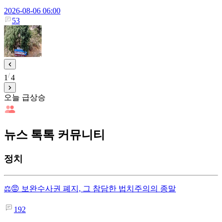
2026-08-06 06:00
53
1
4
오늘 급상승
뉴스 톡톡 커뮤니티
정치
⚖️😡 보완수사권 폐지, 그 참담한 법치주의의 종말
192