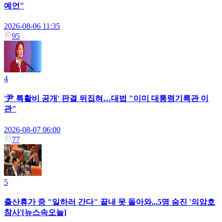
예언"
2026-08-06 11:35
95
4
'尹 특활비 공개' 판결 뒤집혀…대법 "이미 대통령기록관 이
관"
2026-08-07 06:00
77
5
출산휴가 중 "일하러 간다" 끝내 못 돌아와...5명 숨진 '의암호
참사'[뉴스속오늘]