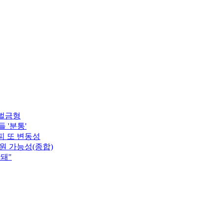
벌금형
 '분통'
피 또 변동성
원 가능성(종합)
돼"