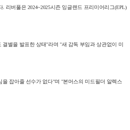
리버풀은 2024~2025시즌 잉글랜드 프리미어리그(EPL)
 결별을 발표한 상태"라며 "새 감독 부임과 상관없이 미
심을 잡아줄 선수가 없다"며 "본머스의 미드필더 알렉스