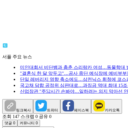
서플 주요 뉴스
미인대회서 비단뱀과 춤춘 스리랑카 여성…동물학대 
"결혼식 한 달 앞두고"…공사 중단 예식장에 예비부부들
단일 레버리지 영향 축소에도…삼전닉스 휘청에 코스
국고채 담합 공정위 심판대로…과징금 역대 최대 15조
산업장관 "주52시간 손봐야…일하려는 의지 막아선 안
링크복사
트위터
페이스북
카카오톡
조회 147
스크랩 0
공유 0
댓글 0
커뮤니티 0