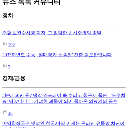
뉴스 톡톡 커뮤니티
정치
⚖️😡 보완수사권 폐지, 그 참담한 법치주의의 종말
192
2033학년도 수능, '절대평가·논술형' 전환 검토한답니다
7
경제/금융
5분에 50만 원? 냉각 스프레이 쓱 뿌리고 청구서 폭탄 - '도수치
료' 막았더니 더 기괴한 괴물이 되어 돌아온 의료계의 꼼수
38
마약청정국은 옛말인 한국,마약 이제는 온라인 유통망 차단이