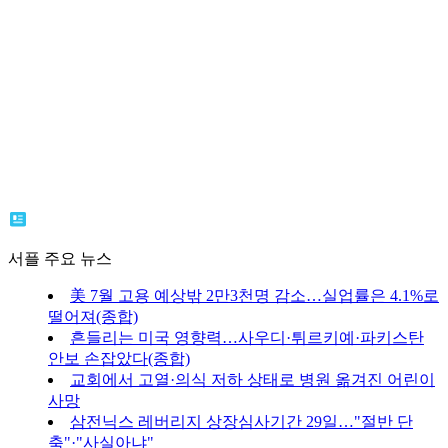
서플 주요 뉴스
美 7월 고용 예상밖 2만3천명 감소…실업률은 4.1%로
떨어져(종합)
흔들리는 미국 영향력…사우디·튀르키예·파키스탄
안보 손잡았다(종합)
교회에서 고열·의식 저하 상태로 병원 옮겨진 어린이
사망
삼전닉스 레버리지 상장심사기간 29일…"절반 단
축"·"사실아냐"